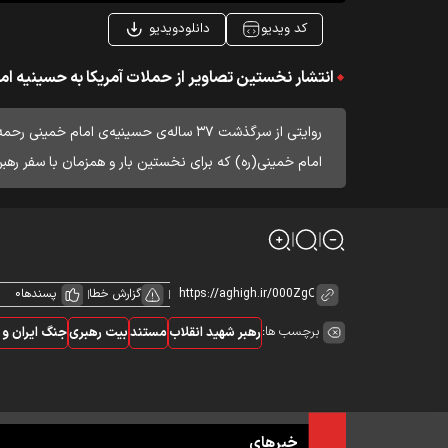
کد ویدیو
دانلودویدیو
انتشار نخستین تصاویر از حملات آمریکا به حسینیه ا
روایتی از سرگذشت ۳۷ ساله‌ی حسینیه‌ی ام
امام خمینی(ره) که برای نخستین بار و همزمان با سفر رهب
گزارش خطا
پسندها
0
برچسب ها:
رهبر شهید انقلاب
مستند
بیت رهبری
جنگ ایران و 
خبرهای