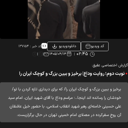
کد ویدیو
دانلودویدیو
کد خبر :
۱۳۷۱۵۴
۰۲:۴۵
۱۴۰۵/۰۴/۱۴
ارش اختصاصی عقیق:
نوبت دوم؛ روایت وداع| برخیز و ببین بزرگ و کوچک ایران را
برخیز و ببین بزرگ و کوچک ایران را/ که برای دیداری تازه کردن با تو/
خودشان را رسانده اند اینجا...؛ مراسم وداع با آقای شهید ایران، امام سید
علی حسینی خامنه‌ای رهبر شهید انقلاب اسلامی، با حضور خیل عاشقانِ
آن روحِ سفرکرده در مصلای امام خمینی تهران در حال برگزاریست.