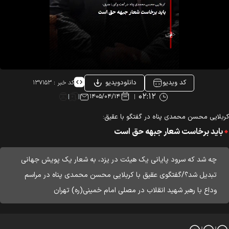
کد ویدیو
دانلودویدیو
کد خبر :
۱۳۷۱۵۳
۰۲:۱۲
۱۴۰۵/۰۴/۱۴
بلایی محسن محمدی پناه در گفتگو با عقیق:
باید برخاست شعار جبهه حق است
چه شد که سرود پایانی یک هیئت در یزد، به شعار یک پویش جهانی
تبدیل شد؟/گفتگوی عقیق با کربلایی محسن محمدی پناه در مراسم
وداع با رهبر شهید انقلاب در مصلی امام خمینی(ره) تهران