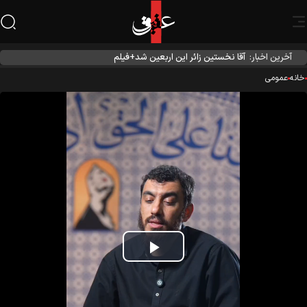
آخرین اخبار:
آقا نخستین زائر این اربعین شد+فیلم
نه
عمومی
Play
Video