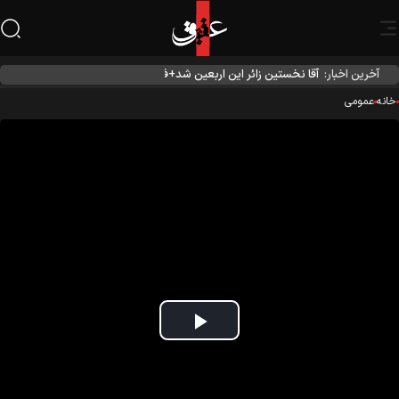
آخرین اخبار:
آقا نخستین زائر این اربعین شد+فیلم
نه
عمومی
Play
Video