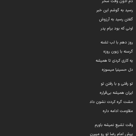
م اذون وقت سحر
سید به گوشم این خبر
فتن رسید به آرزوش
ونی که بود برام پدر
وز دهم با لب تشنه
رسنه با زبون روزه
ه کاری کردی تا همیشه
ل حسینیا میسوزه
و رفتی و با رفتن تو
یران همیشه بی‌قراره
شت گره کردت نشون داد
قاومت ادامه داره
قت تشیعِ نمیشه باورم
یش امام رضا تو رو میبرن