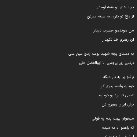
چه های تو همه اومدن
ز داغ تو دارن به سینه میزنن
ن موندمو حسرت دیدار
ی رهبرم خدانگهدار
ه دستای بچه شهید بوسه زدی عین علی
رفتی زیر پرچمی الا ابوالفضل علی
اشو برا یه بار دیگه
وباره واسم پدری کن
صی تو بردارو دوباره
رای ایران رهبری کن
یخوام بهت بدم یه قولی
ه راهتو ادامه میدم