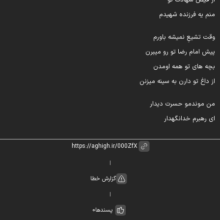
ز فیض شهادت تو
نم یه فرزنده شهیدم
قت تشیعِ نمیشه باورم
یش امام رضا تو رو میبرن
چه های تو همه اومدن
ز داغ تو دارن به سینه میزنن
ن موندمو حسرت دیدار
ی رهبرم خدانگهدار
گزارش خطا
پسندها
0