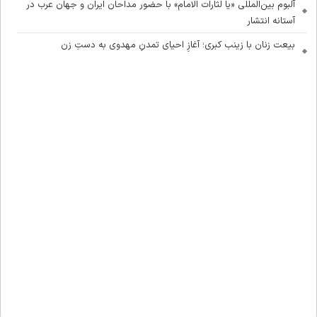
آلبوم بین‌المللی «یا لثارات الامام» با حضور مداحان ایران و جهان عرب در
آستانه انتشار
بیعت زنان با زینب کبری؛ آغازِ احیای تمدنِ مهدوی به دستِ زن