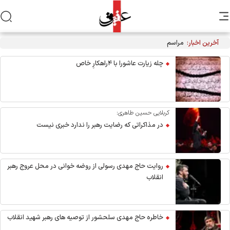
آخرین اخبار:
مراسم عزاداری اربعین هیأت‌های دانشجویی در جوار محل شهادت
رهبر انقلاب
چله زیارت عاشورا با ۴راهکارِ خاص
کربلایی حسین طاهری:
در مذاکراتی که رضایت رهبر را ندارد خبری نیست
روایت حاج مهدی رسولی از روضه خوانی در محل عروج رهبر
انقلاب
خاطره حاج مهدی سلحشور از توصیه های رهبر شهید انقلاب