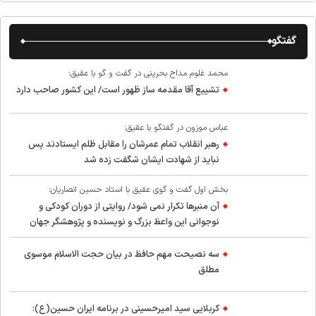
گفتگو
محمد غلوم مداح بحرینی در گفت و گو با عقیق:
تشییع آقا مقدمه ساز ظهور است/ این کشور صاحب دارد
عباس موزون در گفتگو با عقیق:
رهبر انقلاب تمام عمرشان را مقابل ظلم ایستادند پس
نباید از شهادت ایشان شگفت زده شد
بخش اول گفت و گوی عقیق با استاد حسین انصاریان:
آن منبرها تکرار نمی شود/ روایتی از دوران کودکی و
نوجوانی این واعظ بزرگ و نویسنده و پژوهشگر جهان
اسلام
سه نصیحت مهم حافظ در بیان حجت الاسلام موسوی
مطلق
کربلایی سید امیر‌حسینی در برنامه ایران حسین(ع):