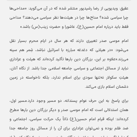
عقیق:
ویدیویی از رضا رشیدپور منتشر شده که در آن می‌گوید: «مداحی‌ها
چرا سیاسی شده؟ مداح‌ها چرا در هیئت‌ها نظر سیاسی می‌دهند؟ مداحی
فقط باید درباره امام حسین(ع)، عاشورا و حضرت زینب(س) باشد.»
امام موسی صدر تعبیری دارند که هر سال در ایام محرم بسیار نقل
می‌شود: «در هیئتی که دغدغه مبارزه با اسرائیل نباشد، شِمر هم سینه
می‌زند.»
علاوه بر این، بزرگان دین بارها تأکید کرده‌اند که هیئت و عزاداری
نباید از مسائل اجتماعی و سیاسی جامعه اسلامی جدا باشد. از نگاه آنان،
هیئتِ سکولار نه‌تنها سودی برای اسلام ندارد، بلکه ناخواسته در زمین
دشمنان اسلام بازی می‌کند.
برای پاسخ به این حرف عوام پسندانه، دو مسیر وجود دارد.
مسیر اول،
همان استدلالی است که امام موسی صدر و دیگر بزرگان دین بارها مطرح
کرده‌اند؛ اینکه قیام امام حسین(ع) ذاتاً یک حرکت سیاسی، اجتماعی و
ضد ظلم بوده و نمی‌توان عزاداری برای آن را از مسائل روز جامعه جدا