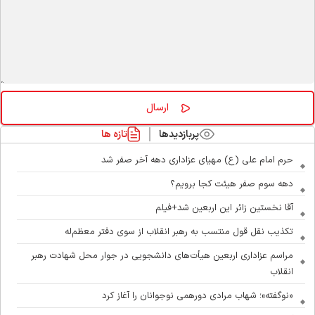
پربازدیدها
تازه ها
حرم امام علی (ع) مهیای عزاداری دهه آخر صفر شد
دهه سوم صفر هیئت کجا برویم؟
آقا نخستین زائر این اربعین شد+فیلم
تکذیب نقل قول منتسب به رهبر انقلاب از سوی دفتر معظم‌له
مراسم عزاداری اربعین هیأت‌های دانشجویی در جوار محل شهادت رهبر
انقلاب
«نوگفته»؛ شهاب مرادی دورهمی نوجوانان را آغاز کرد