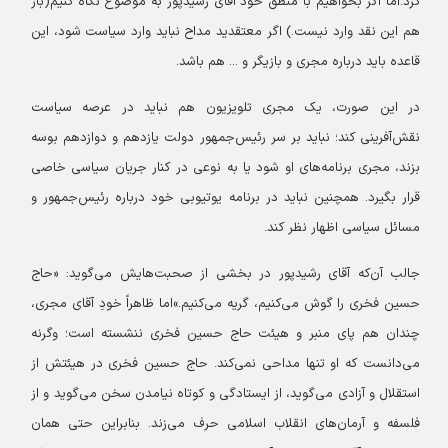
کرد.
اما اگر بخواهیم با منطق خود آقای رشیدپور به موضوع نگاه کنیم(باز
هم این نقد وارد نیست.) اگر معتقدید مداح نباید وارد سیاست شود، این
قاعده باید درباره مجری و بازیگر و ... هم باشد.
در این صورت، یک مجری تلویزیون هم نباید در عرصه سیاست
نقش‌آفرینی کند؛ نباید بر سر رئیس‌جمهور دولت یازدهم و دوازدهم بوسه
بزند، مجری برنامه‌های او شود یا به نوعی در کنار جریان سیاسی خاصی
قرار بگیرد. همچنین نباید در برنامه یوتیوبی خود درباره رئیس‌جمهور و
مسائل سیاسی اظهار نظر کند.
جالب آن‌که آقای رشیدپور در بخشی از صحبت‌هایش می‌گوید: «حاج
حسین فخری را گوش می‌کنیم، گریه می‌کنیم.»
اما ظاهراً خودِ آقای مجری،
چندان هم پای منبر و هیئت حاج حسین فخری ننشسته است؛ وگرنه
می‌دانست که او تنها مداحی نمی‌کند. حاج حسین فخری در هیئتش از
استقلال و آزادی می‌گوید، از ایستادگی و کوتاه نیامدن سخن می‌گوید و از
فلسفه و آرمان‌های انقلاب اسلامی حرف می‌زند. بنابراین حتی همان