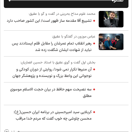
گفتگو
محمد غلوم مداح بحرینی در گفت و گو با عقیق:
تشییع آقا مقدمه ساز ظهور است/ این کشور صاحب دارد
عباس موزون در گفتگو با عقیق:
رهبر انقلاب تمام عمرشان را مقابل ظلم ایستادند پس
نباید از شهادت ایشان شگفت زده شد
بخش اول گفت و گوی عقیق با استاد حسین انصاریان:
آن منبرها تکرار نمی شود/ روایتی از دوران کودکی و
نوجوانی این واعظ بزرگ و نویسنده و پژوهشگر جهان
اسلام
سه نصیحت مهم حافظ در بیان حجت الاسلام موسوی
مطلق
کربلایی سید امیر‌حسینی در برنامه ایران حسین(ع):
محسن چاوشی چه خوب گفت که مردم خدا مراقب
ماست/ مردم دهن تفرقه افکنان بزنند
بیشتر