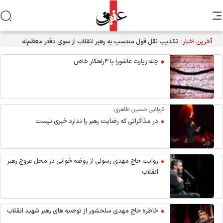
آخرین اخبار:
تکذیب نقل قول منتسب به رهبر انقلاب از سوی دفتر معظم‌له
چله زیارت عاشورا با ۴راهکارِ خاص
کربلایی حسین طاهری:
در مذاکراتی که رضایت رهبر را ندارد خبری نیست
روایت حاج مهدی رسولی از روضه خوانی در محل عروج رهبر
انقلاب
خاطره حاج مهدی سلحشور از توصیه های رهبر شهید انقلاب