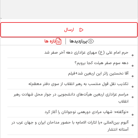
پربازدیدها
تازه ها
حرم امام علی (ع) مهیای عزاداری دهه آخر صفر شد
دهه سوم صفر هیئت کجا برویم؟
آقا نخستین زائر این اربعین شد+فیلم
تکذیب نقل قول منتسب به رهبر انقلاب از سوی دفتر معظم‌له
مراسم عزاداری اربعین هیأت‌های دانشجویی در جوار محل شهادت رهبر
انقلاب
«نوگفته»؛ شهاب مرادی دورهمی نوجوانان را آغاز کرد
آلبوم بین‌المللی «یا لثارات الامام» با حضور مداحان ایران و جهان عرب در
آستانه انتشار