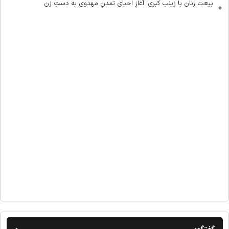
بیعت زنان با زینب کبری؛ آغازِ احیای تمدنِ مهدوی به دستِ زن