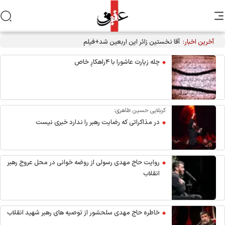
آخرین اخبار:
آقا نخستین زائر این اربعین شد+فیلم
چله زیارت عاشورا با ۴راهکارِ خاص
کربلایی حسین طاهری:
در مذاکراتی که رضایت رهبر را ندارد خبری نیست
روایت حاج مهدی رسولی از روضه خوانی در محل عروج رهبر
انقلاب
خاطره حاج مهدی سلحشور از توصیه های رهبر شهید انقلاب