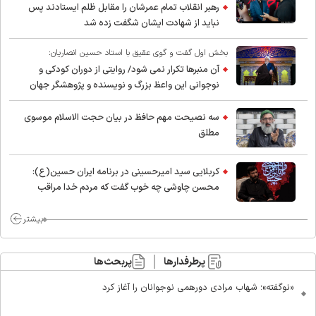
رهبر انقلاب تمام عمرشان را مقابل ظلم ایستادند پس
نباید از شهادت ایشان شگفت زده شد
بخش اول گفت و گوی عقیق با استاد حسین انصاریان:
آن منبرها تکرار نمی شود/ روایتی از دوران کودکی و
نوجوانی این واعظ بزرگ و نویسنده و پژوهشگر جهان
اسلام
سه نصیحت مهم حافظ در بیان حجت الاسلام موسوی
مطلق
کربلایی سید امیر‌حسینی در برنامه ایران حسین(ع):
محسن چاوشی چه خوب گفت که مردم خدا مراقب
ماست/ مردم دهن تفرقه افکنان بزنند
بیشتر
پرطرفدارها
پربحث‌ها
«نوگفته»؛ شهاب مرادی دورهمی نوجوانان را آغاز کرد