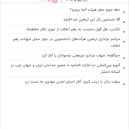
دهه سوم صفر هیئت کجا برویم؟
آقا نخستین زائر این اربعین شد+فیلم
تکذیب نقل قول منتسب به رهبر انقلاب از سوی دفتر معظم‌له
مراسم عزاداری اربعین هیأت‌های دانشجویی در جوار محل شهادت رهبر
انقلاب
«نوگفته»؛ شهاب مرادی دورهمی نوجوانان را آغاز کرد
آلبوم بین‌المللی «یا لثارات الامام» با حضور مداحان ایران و جهان عرب در
آستانه انتشار
بیعت زنان با زینب کبری؛ آغازِ احیای تمدنِ مهدوی به دستِ زن