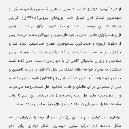
از دوره آل‌بویه، عزاداری عاشورا در میان شیعیان گسترش یافت و به یکی از
مهم‌ترین شعائر آنان تبدیل شد. ابوریحان بیرونی(م.۴۴۰ق.) گزارش
می‌کند که این مراسم در بغداد و دیگر شهرها برگزار می‌شد. در زمان
آل‌بویه، برگزاری عاشورا حتی بر عیدهای نوروز و مهرگان مقدم می‌شد. پس
از سقوط آل‌بویه و قدرت‌گیری سلجوقیان، فضای ضدشیعی ایجاد شد و
برگزاری این مراسم با محدودیت و گاه درگیری همراه بود، هرچند برخی
سلاطین و وزیران سلجوقی گاهی آن را مجاز می‌دانستند..حتی گفته شده
ملکشاه به همراه خواجه نظام الملک در سال ۴۷۹ق. به زیارت کاظمین و
نجف و کربلا رفت. محمدبن عبدالله بلخی (م.۳۶۲ق.) فقیه حنفی مذهب،
پس از سخنرانی بر ای عالمان و طلاب نظامیه اهل سنت، روضه می‌خواند
و از مظلومیت های اهل بیت پیامبر(ص) یاد می‌کرد. این رسم تا اوایل
سلطنت طغرل سلجوقی در بغداد و شهرهای دیگر معمول بوده است.
عزاداری و سوگواری امام حسین (ع) در عصر آل بویه را می‌توان در سه
شکل خلاصه کرد. مرثیه ‌سرایی مهم‌ترین شکل عزاداری برای امام