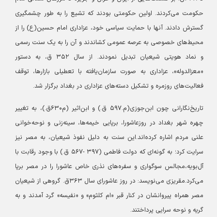
حکومت می‌کردند. اولین حکومتی بودند که تشیع را به طور چشمگیری
گسترش دادند. آنها با حمایت سیاسی خود، عزاداری امام حسین(ع) را از
محیط‌های خصوصی به عرصه عمومی کشاندند و آن را به یک سنت رسمی
و نماد هویتی شیعیان تبدیل نمودند. از سال ۳۵۲ ق، به دستور
«معزالدوله»، عزاداری به صورت سازمان‌یافته با تعطیلی بازارها، توقف
فعالیت‌های روزمره و تشکیل دسته‌های عزاداری در بغداد برگزار شد.
تاریخ‌نگارانی چون ابن‌جوزی(م.۵۹۷ ق.) و ابن‌اثیر (م۶۳۰ق.)، به تغییر
چهره شهر بغداد در روزعاشورا، برپایی خیمه‌ها، سینه‌زنی و نوحه‌خوانی
علنی مردم اشاره کرده‌اند.این سنت به دلیل نفوذ شیعیان، به مصر نیز
سرایت کرد؛ به گونه‌ای که دولت فاطمی (۳۹۷ -۵۶۷ ق.) با وجود رقابت با
آل‌بویه،مجالس سوگواری و سفره‌های نذری خاص عاشورا را در مصر برپا
می‌کرد.مقریزی می‌نویسد: در روز عاشورای سال ۳۶۳ق. گروهی از شیعیان
مصر همراه پیروانشان در کنار قبر «ام کلثوم» و «نفیسه» گرد آمدند و به
گریه و نوحه سرایی پرداختند.