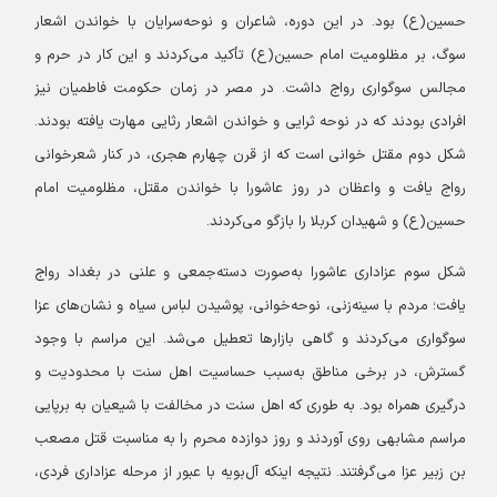
حسین(ع) بود. در این دوره، شاعران و نوحه‌سرایان با خواندن اشعار
سوگ، بر مظلومیت امام حسین(ع) تأکید می‌کردند و این کار در حرم و
مجالس سوگواری رواج داشت. در مصر در زمان حکومت فاطمیان نیز
افرادی بودند که در نوحه ثرایی و خواندن اشعار رثایی مهارت یافته بودند.
شکل دوم مقتل خوانی است که از قرن چهارم هجری، در کنار شعرخوانی
رواج یافت و واعظان در روز عاشورا با خواندن مقتل، مظلومیت امام
حسین(ع) و شهیدان کربلا را بازگو می‌کردند.
شکل سوم عزاداری عاشورا به‌صورت دسته‌جمعی و علنی در بغداد رواج
یافت؛ مردم با سینه‌زنی، نوحه‌خوانی، پوشیدن لباس سیاه و نشان‌های عزا
سوگواری می‌کردند و گاهی بازارها تعطیل می‌شد. این مراسم با وجود
گسترش، در برخی مناطق به‌سبب حساسیت اهل سنت با محدودیت و
درگیری همراه بود. به طوری که اهل سنت در مخالفت با شیعیان به برپایی
مراسم مشابهی روی آوردند و روز دوازده محرم را به مناسبت قتل مصعب
بن زبیر عزا می‌گرفتند. نتیجه اینکه آل‌بویه با عبور از مرحله عزاداری فردی،