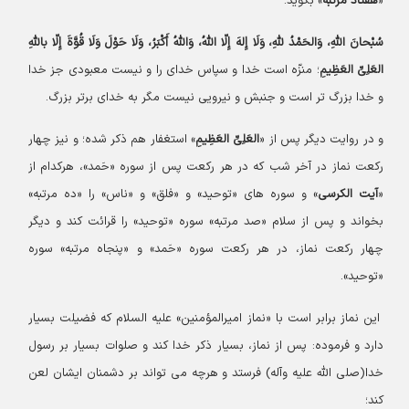
«
هفتاد مرتبه
» بگوید:
سُبْحانَ اللّهِ، وَالحَمْدُ للّهِ، وَلَا إِلهَ إِلّا اللّهُ، وَاللّهُ أَکْبَرُ، وَلَا حَوْلَ وَلَا قُوَّةَ إِلّا باللّهِ
العَلِیِّ العَظِیمِ
؛ منزّه است خدا و سپاس خدای را و نیست معبودی جز خدا
و خدا بزرگ تر است و جنبش و نیرویی نیست مگر به خدای برتر بزرگ.
و در روایت دیگر پس از «
العَلِیِّ العَظِیمِ
» استغفار هم ذکر شده؛ و نیز چهار
رکعت نماز در آخر شب که در هر رکعت پس از سوره «حَمد»، هرکدام از
«
آیت الکرسی
» و سوره های «توحید» و «فلق» و «ناس» را «ده مرتبه»
بخواند و پس از سلام «صد مرتبه» سوره «توحید» را قرائت کند و دیگر
چهار رکعت نماز، در هر رکعت سوره «حَمد» و «پنجاه مرتبه» سوره
«توحید».
این نماز برابر است با «نماز امیرالمؤمنین» علیه السلام که فضیلت بسیار
دارد و فرموده: پس از نماز، بسیار ذکر خدا کند و صلوات بسیار بر رسول
خدا(صلی الله علیه وآله) فرستد و هرچه می تواند بر دشمنان ایشان لعن
کند؛