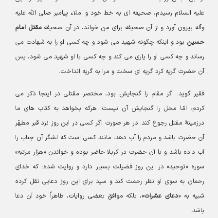
علیه السلام رسیدم، صحیفه ای به خط خود و املاء پیامبر صلی الله علیه
وآله بیرون آورد و از آن صحیفه برای من خواند، در آن صحیفه
مقتل امام
حسین
بود و اینکه چگونه شهید می شود و چه کسی او را به شهادت می
رساند و چه کسی او را یاری می کند و چه کسی با او شهید می شود، پس
آن حضرت گریه کرد گریه ای سخت و مرا به گریه انداخت.
فقیر گوید: اگر مقام را گنجایش بود، مختصر مقتلی در اینجا ذکر می
کردم، امّا محل را گنجایش آن نیست؛ هرکه بخواهد به کتاب های ما
درزمینهٔ مقتل رجوع کند. در هر صورت اگر کسی در این روز نزد قبر مطهّر
آن حضرت باشد و مردم را آب دهد، مانند کسی است که لشگر آن جناب را
آب داده باشد و با آن حضرت در کربلا حاضر بوده و خواندن «هزار مرتبه»
سوره «توحید» در این روز فضیلت بسیار دارد و روایت شده: که خدای
رحمان به سوی او نظر رحمت کند و سید برای این روز دعایی نقل کرده
شبیه به «
دعای عشرات
»، بلکه موافق بعضی روایات، ظاهراً خود آن دعا
باشد.