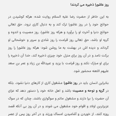
روز عاشورا ذخیره می کردند!
به این خاطر از حضرت رضا علیه السلام روایت شده: هرکه کوشیدن در
حوائج خود را در روز عاشورا ترک کند و به دنبال کاری نرود، حق تعالی
حوائج دنیا و آخرت او را برآورد و هرکه روز عاشورا، روز مصیبت و اندوه و
گریه او باشد، حق تعالی روز قیامت را روز شادی و سرور و خوشحالی او
گرداند و دیده اش در بهشت به ما روشن شود؛ هرکه روز عاشورا را روز
برکت نامد و در آن روز برای منزل خود چیزی ذخیره کند، خدا آن ذخیره را
برای او مبارک نکند و روز قیامت با یزید و عبیدالله بن زیاد و عمر بن سعد
علیهم اللعنه محشور شود.
بنابراین انسان باید در
روز عاشورا
مشغول کاری از کارهای دنیا نشود، بلکه
در
گریه و نوحه و مصیبت
باشد و اهل خانه خود را دستور دهد که عزای
آن حضرت را بپا دارند و مشغول ماتم و سوگواری باشند، چنان که در سوگ
عزیزترین اولاد و اقوام خود مشغول می شوند و در آن روز بی آنکه قصد
روزه کنند، از خوردن و آشامیدن امساک ورزند و در آخر روز پس از عصر