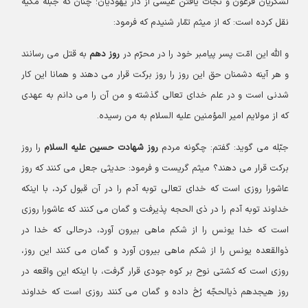
لشگریان فرعون و نجات یافتن عیسی از دار یهودیان؛ چنان که جبله مکیه
نقل کرده است: که از میثم تمّار شنیدم که فرمود:
و الله این امّت پسر پیامبر خود را در محرّم در
روز دهم
به قتل می رسانند
و هر آینه دشمنان حق این روز را روز برکت قرار می دهند و همانا این کار
شدنی است و در علم خدای تعالی گذشته و من آن را می دانم به عهدی
که از مولایم امیر المؤمنین علیه السلام به من رسیده.
جبّله می گوید: گفتم: چگونه مردم
روز شهادت حسین علیه السلام
را روز
برکت قرار می دهند؟ میثم گریست و فرمود: حدیثی جعل می کنند که روز
عاشورا روزی است که خدای تعالی توبه آدم را در آن قبول کرد، با اینکه
خداوند توبه آدم را در ذی الحجه پذیرفت و گمان می کنند که عاشورا روزی
است که خدا یونس را از شکم ماهی بیرون آورد، درحالی که خدا در
ذوالقعده یونس را از شکم ماهی بیرون آورد و گمان می کنند این روز،
روزی است که کشتی نوح بر کوه جودی قرار گرفت، با اینکه این واقعه در
روز هیجدهم ذیالحجّه رُخ داده و گمان می کنند روزی است که خداوند