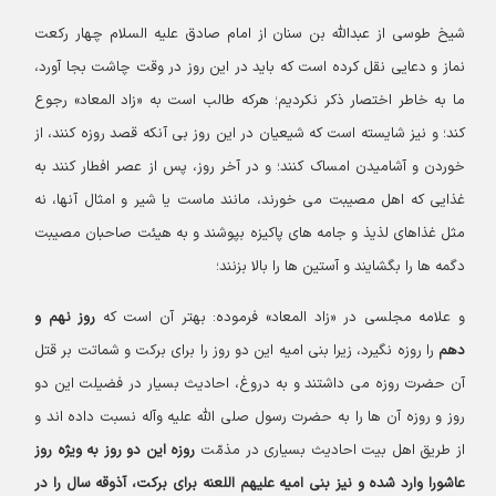
شیخ طوسی از عبدالله بن سنان از امام صادق علیه السلام چهار رکعت
نماز و دعایی نقل کرده است که باید در این روز در وقت چاشت بجا آورد،
ما به خاطر اختصار ذکر نکردیم؛ هرکه طالب است به «زاد المعاد» رجوع
کند؛ و نیز شایسته است که شیعیان در این روز بی آنکه قصد روزه کنند، از
خوردن و آشامیدن امساک کنند؛ و در آخر روز، پس از عصر افطار کنند به
غذایی که اهل مصیبت می خورند، مانند ماست یا شیر و امثال آنها، نه
مثل غذاهای لذیذ و جامه های پاکیزه بپوشند و به هیئت صاحبان مصیبت
دگمه ها را بگشایند و آستین ها را بالا بزنند؛
و علامه مجلسی در «زاد المعاد» فرموده: بهتر آن است که
روز نهم و
دهم
را روزه نگیرد، زیرا بنی امیه این دو روز را برای برکت و شماتت بر قتل
آن حضرت روزه می داشتند و به دروغ، احادیث بسیار در فضیلت این دو
روز و روزه آن ها را به حضرت رسول صلی الله علیه وآله نسبت داده اند و
از طریق اهل بیت احادیث بسیاری در مذمّت
روزه این دو روز به ویژه روز
عاشورا وارد شده و نیز بنی امیه علیهم اللعنه برای برکت، آذوقه سال را در