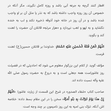
افطار کنند گرچه به جرعه آبی باشد و روزه کامل نگیرند، مگر آنکه در
خصوص آن روز روزه واجب داشته باشد که به نذر یا مثل آن بر او واجب
شده باشد و در آن روز در خانه خود آذوقه ذخیره نکند و لب به خنده
نگشاید و به لهو و لعب نپردازد و «هزار مرتبه» قاتلان آن حضرت را لعنت
کند و بگوید:
اللّهُمَّ الْعَنْ قَتَلَةَ الْحُسَیْنِ عَلَیْهِ السَّلامُ
؛ خداوندا بر قاتلان حسین(ع) لعنت
فرست.
مؤلف گوید: از کلام این بزرگوار معلوم می شود که احادیثی که در فضیلت
روز عاشوراست همه جعلی است و به دروغ به حضرت رسول صلی الله
علیه وآله نسبت داده اند.
صاحب کتاب «شفاء الصدور» در شرح این قسمت از زیارت عاشورا: «
اللّهُمَّ
إِنَّ هذَا یَوْمٌ تَبَرَّکَتْ بِهِ بَنُو أُمَیَّةَ
» سخن را در این مقام بسط داده؛ خلاصه
اش آنکه، تبرّک بنی امیه به این روز نامیمون بر چند وجه است: