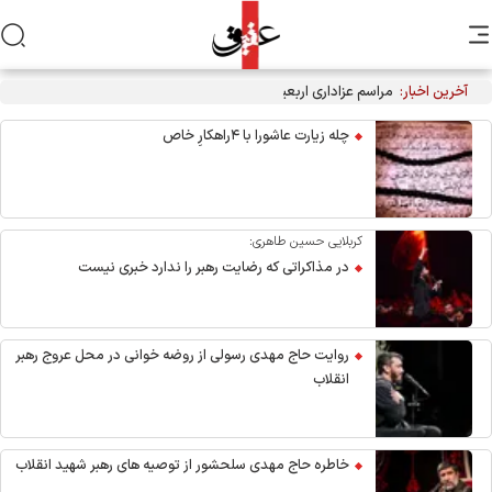
آخرین اخبار:
مراسم عزاداری اربعین هیأت‌های دانشجویی در جوار محل شهادت
رهبر انقلاب
چله زیارت عاشورا با ۴راهکارِ خاص
کربلایی حسین طاهری:
در مذاکراتی که رضایت رهبر را ندارد خبری نیست
روایت حاج مهدی رسولی از روضه خوانی در محل عروج رهبر
انقلاب
خاطره حاج مهدی سلحشور از توصیه های رهبر شهید انقلاب