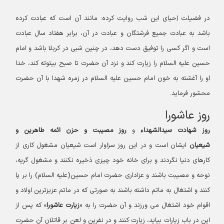
در فضیلت اِحیای این شب روایت کرده: مانند آن است که عبادت کرده
باشد به عبادت جمیع فرشتگان و عبادت در آن، برابر هفتاد سال عبادت
است و اگر کسی را توفیق دست دهد، در چنین شبی در کربلا باشد و امام
حسین علیه السلام را زیارت کند و نزد آن حضرت تا صبح بیتوته کند، خدا
او را آغشته به خون امام حسین علیه السلام در زمره شهدا با آن حضرت
محشور فرماید.
روز عاشورا
روز شهادت سیدالشهداء
و
روز مصیبت و حزن ائمه طاهرین و
شیعیان
ایشان است و در این روز سزاوار است شیعیان مشغول کاری از
کارهای دنیا نگردند و برای خانه خود چیزی ذخیره نکنند و مشغول گریه،
نوحه و مصیبت باشند و عزاداری حضرت امام حسین(علیه السلام) را بر پا
کنند و اشتغال به ماتم داشته باشند به صورتی که در ماتم عزیزترین اولاد و
اقوام خود اشتغال می ورزند و آن حضرت را به «
زیارت عاشورا
» که پس از
این در باب زیارات بیاید، زیارت کنند و در نفرین و لعن بر قاتلان آن حضرت