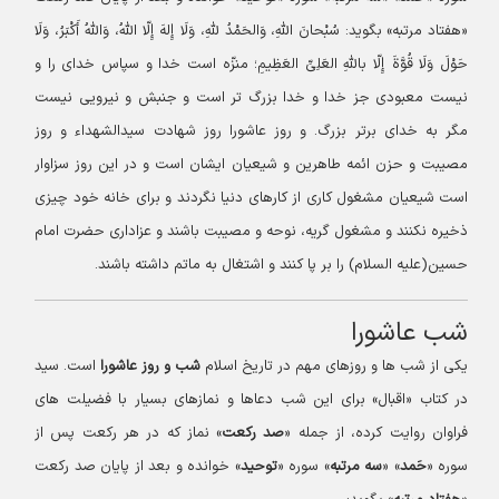
«هفتاد مرتبه» بگوید: سُبْحانَ اللّهِ، وَالحَمْدُ للّهِ، وَلَا إِلهَ إِلّا اللّهُ، وَاللّهُ أَکْبَرُ، وَلَا
حَوْلَ وَلَا قُوَّةَ إِلّا باللّهِ العَلِیِّ العَظِیمِ؛ منزّه است خدا و سپاس خدای را و
نیست معبودی جز خدا و خدا بزرگ تر است و جنبش و نیرویی نیست
مگر به خدای برتر بزرگ. و روز عاشورا روز شهادت سیدالشهداء و روز
مصیبت و حزن ائمه طاهرین و شیعیان ایشان است و در این روز سزاوار
است شیعیان مشغول کاری از کارهای دنیا نگردند و برای خانه خود چیزی
ذخیره نکنند و مشغول گریه، نوحه و مصیبت باشند و عزاداری حضرت امام
حسین(علیه السلام) را بر پا کنند و اشتغال به ماتم داشته باشند.
شب عاشورا
یکی از شب ها و روزهای مهم در تاریخ اسلام
شب و روز عاشورا
است. سید
در کتاب «اقبال» برای این شب دعاها و نمازهای بسیار با فضیلت های
فراوان روایت کرده، از جمله «
صد رکعت
» نماز که در هر رکعت پس از
سوره «
حَمد
» «
سه مرتبه
» سوره «
توحید
» خوانده و بعد از پایان صد رکعت