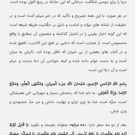
دریا را برای موسی شکافت، درحالی که این حادثه در ربیع الاول بوده است.
در هر صورت با این همه تصریح و تأکید که در خبر میثم آمده است و در
حقیقت از نشانه های نبوّت و امامت و دلیل بر حقّانیت طریقه شیعه است
که این گونه اخبار یقینی را در اختیار گذاشته و مضمون آن مطابق با واقع
محسوس است. از عجایب است که دعایی بر طبق این اکاذیب، تلفیق شده
و در کتاب های بعضی از بی خبران که غافل بوده اند، ذکرش به میان
آمده و به دست عوام داده شده و البته خواندن آن دعا بدعت و حرام
است و آن دعا این است:
بِسْمِ اللّهِ الرَّحْمنِ الرَّحِیمِ، سُبْحانَ اللّهِ مِلءَ الْمِیزانِ، وَمُنْتَهَی الْعِلْمِ، وَمَبْلَغَ
الرِّضا، وَزِنَةَ الْعَرْشِ
...به نام خدا که رحمتش بسیار و مهربانی اش همیشگی
است، منزّه است خدا به پُری ترازو و نهایت دانش و سر حدّ خشنودی و
وزن عرش...
بعد از دو سه سطر دارد: «
ده مرتبه
» صلوات بفرستد و بگوید:
یَا قَابِلَ تَوْبَةِ
آدَمَ یَوْمَ عاشُوراءَ، یَا رافِعَ إِدْرِیسَ إِلَی السَّماءِ یَوْمَ عاشُوراءَ، یَا مُسَکِّنَ سَفِینَةِ