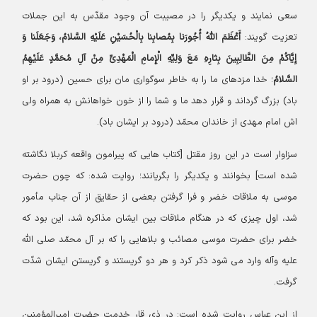
سعی نمایند و یکدیگر را در مصیبت آن وجود مقدّس به این جملات
تعزیت گویند:
أَعْظَمَ اللّهُ أُجُورَنا بِمُصابِنا بِالْحُسَیْنِ عَلَیْهِ السَّلامُ، وَجَعَلَنا وَ
إِیَّاکُمْ مِنَ الطَّالِبِینَ بِثارِهِ مَعَ وَلِیِّهِ الْإِمامِ الْمَهْدِیِّ مِنْ آلِ مُحَمَّدٍ عَلَیْهِمُ
السَّلامُ
؛ خدا مزدهای ما را به خاطر سوگواری مان برای حسین (درود بر او
باد) بزرگ گرداند و قرار دهد ما و شما را از خون خواهانش به همراه ولی
اش امام مهدی از خاندان محمّد (درود بر ایشان باد).
سزاوار است در این روز مقتل [کتاب هایی که پیرامون واقعه کربلا نگاشته
شده است] بخوانند و یکدیگر را بگریانند؛ روایت شده: که چون حضرت
موسی به ملاقات خضر و فرا گرفتن بعضی از حقایق از آن جناب مأمور
شد، اول چیزی که در هنگام ملاقات بین ایشان مذاکره شد، این بود که
خضر برای حضرت موسی مصائب و بلاهایی را که بر آل محمّد صلی الله
علیه وآله وارد می شود ذکر کرد و هر دو گریستند و گریستن ایشان شدّت
گرفت.
از ابن عباس روایت شده است: در ذی قار خدمت حضرت امیرالمؤمنین