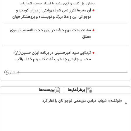
بخش اول گفت و گوی عقیق با استاد حسین انصاریان:
آن منبرها تکرار نمی شود/ روایتی از دوران کودکی و
نوجوانی این واعظ بزرگ و نویسنده و پژوهشگر جهان
اسلام
سه نصیحت مهم حافظ در بیان حجت الاسلام موسوی
مطلق
کربلایی سید امیر‌حسینی در برنامه ایران حسین(ع):
محسن چاوشی چه خوب گفت که مردم خدا مراقب
ماست/ مردم دهن تفرقه افکنان بزنند
بیشتر
پرطرفدارها
پربحث‌ها
«نوگفته»؛ شهاب مرادی دورهمی نوجوانان را آغاز کرد