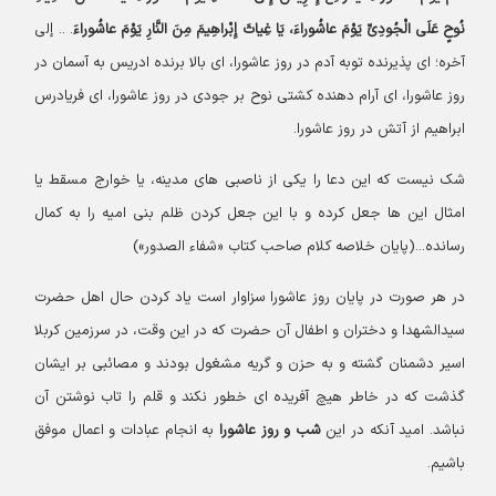
نُوحٍ عَلَی الْجُودِیِّ یَوْمَ عاشُوراءَ، یَا غِیاثَ إِبْراهِیمَ مِنَ النَّارِ یَوْمَ عاشُوراءَ
. .. إلی
آخره؛ ای پذیرنده توبه آدم در روز عاشورا، ای بالا برنده ادریس به آسمان در
روز عاشورا، ای آرام دهنده کشتی نوح بر جودی در روز عاشورا، ای فریادرس
ابراهیم از آتش در روز عاشورا.
شک نیست که این دعا را یکی از ناصبی های مدینه، یا خوارج مسقط یا
امثال این ها جعل کرده و با این جعل کردن ظلم بنی امیه را به کمال
رسانده...(پایان خلاصه کلام صاحب کتاب «شفاء الصدور»)
در هر صورت در پایان روز عاشورا سزاوار است یاد کردن حال اهل حضرت
سیدالشهدا و دختران و اطفال آن حضرت که در این وقت، در سرزمین کربلا
اسیر دشمنان گشته و به حزن و گریه مشغول بودند و مصائبی بر ایشان
گذشت که در خاطر هیچ آفریده ای خطور نکند و قلم را تاب نوشتن آن
نباشد. امید آنکه در این
شب و روز عاشورا
به انجام عبادات و اعمال موفق
باشیم.