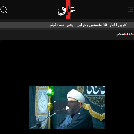
آخرین اخبار:
آقا نخستین زائر این اربعین شد+فیلم
نه
عمومی
Play
Video