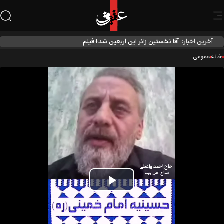
آخرین اخبار:
آقا نخستین زائر این اربعین شد+فیلم
نه
عمومی
Play
Video