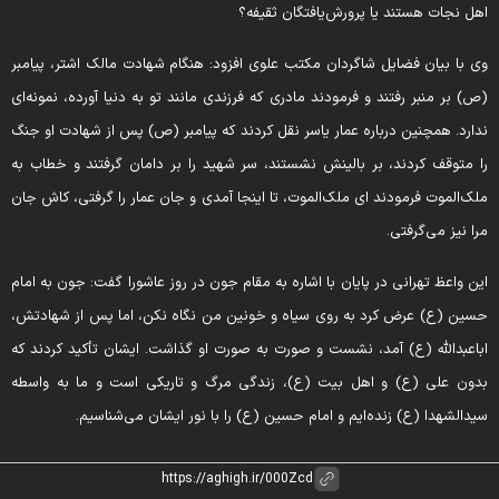
هل نجات هستند یا پرورش‌یافتگان ثقیفه؟
ی با بیان فضایل شاگردان مکتب علوی افزود: هنگام شهادت مالک اشتر، پیامبر
ص) بر منبر رفتند و فرمودند مادری که فرزندی مانند تو به دنیا آورده، نمونه‌ای
دارد. همچنین درباره عمار یاسر نقل کردند که پیامبر (ص) پس از شهادت او جنگ
ا متوقف کردند، بر بالینش نشستند، سر شهید را بر دامان گرفتند و خطاب به
لک‌الموت فرمودند ای ملک‌الموت، تا اینجا آمدی و جان عمار را گرفتی، کاش جان
را نیز می‌گرفتی.
ین واعظ تهرانی در پایان با اشاره به مقام جون در روز عاشورا گفت: جون به امام
سین (ع) عرض کرد به روی سیاه و خونین من نگاه نکن، اما پس از شهادتش،
باعبدالله (ع) آمد، نشست و صورت به صورت او گذاشت. ایشان تأکید کردند که
دون علی (ع) و اهل بیت (ع)، زندگی مرگ و تاریکی است و ما به واسطه
یدالشهدا (ع) زنده‌ایم و امام حسین (ع) را با نور ایشان می‌شناسیم.