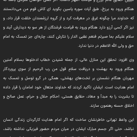
بیین حقایق عالم برزخ و قیامت اظهار داشت: اگر کسی خواهان منزلتی باشد که
نگام ورود به برزخ، طبق آیات سوره یاسین بگوید ای کاش قوم من می‌دانستند
ه خداوند مرا چگونه غرق در معرفت کرد و از گروه ارزشمندان خلقت قرار داد، و
یز اگر کسی آرزو دارد هنگام ورود به قیامت فرشتگان از هر سو به دیدارش آیند و
لام علیکم بما صبرتم فنعم عقبی الدار را نثارش کنند، چاره‌ای جز تمسک به امام
ق و ولی الله الاعظم در دنیا ندارد.
ی افزود: تحقق این منازل عالی، از جمله شنیدن خطاب ادخلوها بسلام آمنین
نگام ورود به بهشت و دریافت سلامِ قول من رب الرحیم از سوی پروردگار
هربان هنگام نشستن بر تخت‌های بهشتی، همگی در گرو توسل و تمسک به
مام هدایت است. ایشان تأکید کردند که خداوند متعال خود امامان را قرار داده
ا بشریت را به مبدأ و معاد، حقایق هستی، احکام حلال و حرام، عمل صالح و
خلاق حسنه رهنمون سازند.
ین واعظ تهرانی خاطرنشان ساخت که اگر امام هدایت کارگردان زندگی انسان
باشد، حتی اگر جسم مبارک ایشان در میان مردم حضور فیزیکی نداشته باشد،