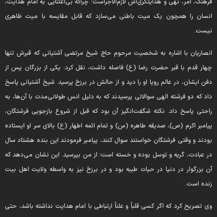
رهنگ، امر، نهی و هدایتگری‌اش لازم‌الاجراست؛ چراکه بی‌اعتنایی به امام هدایت،
نسان را همچون یک میت باطنی می‌سازد که قابل مقایسه با میت ظاهری
یست.
نصاریان با اشاره به شخصیت مرحوم حاج شیخ مرتضی آشتیانی که قبرش تنها
هار قدم با قبر حضرت رضا (ع) فاصله داشت، نقل کرد: یکی از بزرگان پس از
فن ایشان، در عالم رویا او را دید و از حالش در برزخ پرسید. شیخ آشتیانی پاسخ
اد که دو فرشته الهی سوالاتی پرسیدند که به دلیل انس طولانی‌مدت با آن‌ها، به
احتی پاسخ داد. نکته شگفت‌انگیز آن بود که قبل از شروع بازجویی فرشتگان،
یامبر اکرم (ص)، صدیقه طاهره (س) و تمام ائمه اطهار (ع) بالای سر او ایستاده
ودند و وقتی فرشتگان خواستند سوال کنند، پیامبر فرمودند این بنده هشتاد سال
ر عبادت، گریه و توسل بوده و خسته است؛ از من بپرسید. این نشان می‌دهد که
ن بزرگوار در دنیا در حیات طیبه بود و در برزخ نیز به واسطه ولایت اهل بیت
نده است.
ی تصریح کرد که اگر کسی قلباً و علناً ارتباطی با امام هدایت نداشته باشد، حتی