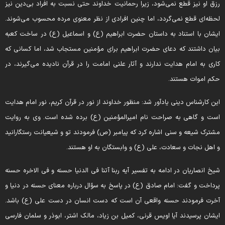
زق او نیز قطع نمی‌شود، زیرا رحمانیت خداوند حتی نسبت به افراد بی‌دین نیز
حظه‌ای قطع نمی‌گردد، اما چنین افرادی از نظر معنوی مرده محسوب می‌شوند.
یشان با استناد به داستان حضرت ابراهیم (ع) و اسماعیل (ع) در ساخت کعبه
یان داشتند که دعای حضرت ابراهیم برای مؤمنین مستجاب شد، اما کسانی که
اری به امام هدایت ندارند و آثار علنی امامت را در قرآن نادیده می‌گیرند، در
کم اموات هستند.
ین کارشناس دینی یادآور شد: منظور خداوند از نور در قرآن کریم، نور امام هدایت
ست و گاهی به صراحت نام امیرالمؤمنین (ع) برده شده است. وی به روایت
شترک شیعه و سنی اشاره کرد که پیامبر (ص) فرمودند تو و شیعیانت رستگارانید
 اهل نجات و سعادت، علی (ع) و وابستگان به او هستند.
یخ انصاریان در ادامه به تفسیر آیه ربنا آتنا فی الدنیا حسنه و فی الاخره حسنه
رداخت و گفت: امام صادق (ع) در پاسخ به سؤال درباره معنای حسنه در دنیا و
خرت فرمودند حسنه واقعی آن است که دست انسان در دست علی (ع) باشد.
یشان پرسیدند آیا اویس قرنی، کمیل بن زیاد، مالک اشتر، ابوذر و سلمان فارسی