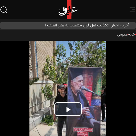
آخرین اخبار:
تکذیب نقل قول منتسب به رهبر انقلاب از سوی دفتر معظم‌له
نه
عمومی
Play
Video