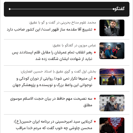
گفتگو
محمد غلوم مداح بحرینی در گفت و گو با عقیق:
تشییع آقا مقدمه ساز ظهور است/ این کشور صاحب دارد
عباس موزون در گفتگو با عقیق:
رهبر انقلاب تمام عمرشان را مقابل ظلم ایستادند پس
نباید از شهادت ایشان شگفت زده شد
بخش اول گفت و گوی عقیق با استاد حسین انصاریان:
آن منبرها تکرار نمی شود/ روایتی از دوران کودکی و
نوجوانی این واعظ بزرگ و نویسنده و پژوهشگر جهان
اسلام
سه نصیحت مهم حافظ در بیان حجت الاسلام موسوی
مطلق
کربلایی سید امیر‌حسینی در برنامه ایران حسین(ع):
محسن چاوشی چه خوب گفت که مردم خدا مراقب