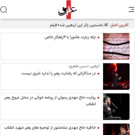
آخرین اخبار:
آقا نخستین زائر این اربعین شد+فیلم
چله زیارت عاشورا با ۴راهکارِ خاص
کربلایی حسین طاهری:
در مذاکراتی که رضایت رهبر را ندارد خبری نیست
روایت حاج مهدی رسولی از روضه خوانی در محل عروج رهبر
انقلاب
خاطره حاج مهدی سلحشور از توصیه های رهبر شهید انقلاب