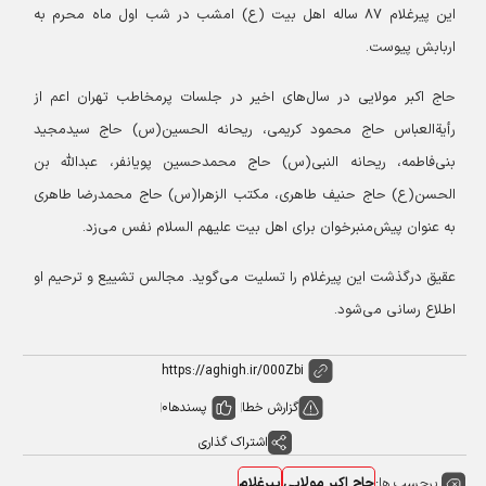
این پیرغلام ۸۷ ساله اهل بیت (ع) امشب در شب اول ماه محرم به
اربابش پیوست.
حاج اکبر مولایی در سال‌های اخیر در جلسات پرمخاطب تهران اعم از
رأیةالعباس حاج محمود کریمی، ریحانه الحسین(س) حاج
سیدمجید
بنی‌فاطمه، ریحانه النبی(س) حاج محمدحسین پویانفر، عبدالله بن
الحسن(ع) حاج حنیف طاهری، مکتب الزهرا(س) حاج محمدرضا طاهری
به عنوان پیش‌منبرخوان برای اهل بیت علیهم السلام نفس می‌زد.
عقیق درگذشت این پیرغلام را تسلیت می‌گوید. مجالس تشییع و ترحیم او
اطلاع رسانی می‌شود.
گزارش خطا
پسندها
0
اشتراک گذاری
برچسب ها:
حاج اکبر مولایی
پیرغلام