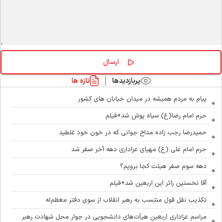
پربازدیدها
تازه ها
پیام به مردم همیشه در میدان خیابان های کشور
حرم امام رضا(ع) سیاه پوش شد+فیلم
حمیدرضا رجب زاده مداح جوانی که در خون خود غلطید
حرم امام علی (ع) مهیای عزاداری دهه آخر صفر شد
دهه سوم صفر هیئت کجا برویم؟
آقا نخستین زائر این اربعین شد+فیلم
تکذیب نقل قول منتسب به رهبر انقلاب از سوی دفتر معظم‌له
مراسم عزاداری اربعین هیأت‌های دانشجویی در جوار محل شهادت رهبر