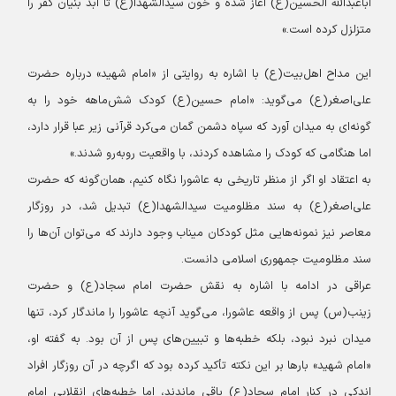
اباعبدالله الحسین(ع) آغاز شده و خون سیدالشهدا(ع) تا ابد بنیان کفر را
متزلزل کرده است.»
این مداح اهل‌بیت(ع) با اشاره به روایتی از «امام شهید» درباره حضرت
علی‌اصغر(ع) می‌گوید: «امام حسین(ع) کودک شش‌ماهه خود را به
گونه‌ای به میدان آورد که سپاه دشمن گمان می‌کرد قرآنی زیر عبا قرار دارد،
اما هنگامی که کودک را مشاهده کردند، با واقعیت روبه‌رو شدند.»
به اعتقاد او اگر از منظر تاریخی به عاشورا نگاه کنیم، همان‌گونه که حضرت
علی‌اصغر(ع) به سند مظلومیت سیدالشهدا(ع) تبدیل شد، در روزگار
معاصر نیز نمونه‌هایی مثل کودکان میناب وجود دارند که می‌توان آن‌ها را
سند مظلومیت جمهوری اسلامی دانست.
عراقی در ادامه با اشاره به نقش حضرت امام سجاد(ع) و حضرت
زینب(س) پس از واقعه عاشورا، می‌گوید آنچه عاشورا را ماندگار کرد، تنها
میدان نبرد نبود، بلکه خطبه‌ها و تبیین‌های پس از آن بود.
به گفته او،
«امام شهید» بارها بر این نکته تأکید کرده بود که اگرچه در آن روزگار افراد
اندکی در کنار امام سجاد(ع) باقی ماندند، اما خطبه‌های انقلابی امام