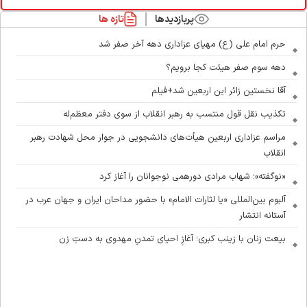
پربازدیدها
تازه ها
حرم امام علی (ع) مهیای عزاداری دهه آخر صفر شد
دهه سوم صفر هیئت کجا برویم؟
آقا نخستین زائر این اربعین شد+فیلم
تکذیب نقل قول منتسب به رهبر انقلاب از سوی دفتر معظم‌له
مراسم عزاداری اربعین هیأت‌های دانشجویی در جوار محل شهادت رهبر
انقلاب
«نوگفته»؛ شهاب مرادی دورهمی نوجوانان را آغاز کرد
آلبوم بین‌المللی «یا لثارات الامام» با حضور مداحان ایران و جهان عرب در
آستانه انتشار
بیعت زنان با زینب کبری؛ آغازِ احیای تمدنِ مهدوی به دستِ زن