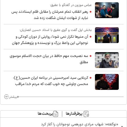
عباس موزون در گفتگو با عقیق:
رهبر انقلاب تمام عمرشان را مقابل ظلم ایستادند پس
نباید از شهادت ایشان شگفت زده شد
بخش اول گفت و گوی عقیق با استاد حسین انصاریان:
آن منبرها تکرار نمی شود/ روایتی از دوران کودکی و
نوجوانی این واعظ بزرگ و نویسنده و پژوهشگر جهان
اسلام
سه نصیحت مهم حافظ در بیان حجت الاسلام موسوی
مطلق
کربلایی سید امیر‌حسینی در برنامه ایران حسین(ع):
محسن چاوشی چه خوب گفت که مردم خدا مراقب
ماست/ مردم دهن تفرقه افکنان بزنند
بیشتر
پرطرفدارها
پربحث‌ها
«نوگفته»؛ شهاب مرادی دورهمی نوجوانان را آغاز کرد