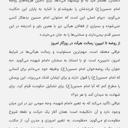
داستان، همسر مرد به او پیشنهاد می‌دهد برای تأمین هزینه‌های روضه
امام حسین(ع) فرزندشان را بفروشد.
او با اشاره به پایان این حکایت
می‌گوید: «پیام اصلی این است که «متولی امام حسین بدهکار کسی
نمی‌شود» و بسیاری از فعالان هیأتی نیز با همین باور و اندیشه در این
مسیر قدم برمی‌دارند و سختی‌ها را به جان می‌خرند.»
از روضه تا تبیین؛ رسالت هیأت در روزگار امروز
عراقی معتقد است، مهم‌ترین مسئولیت و رسالت هیأتی‌ها در شرایط
امروز، «تبیین» است. او با استناد به سخنان «امام شهید» می‌گوید: «به
عنوان یک روضه‌خوان امام حسین(ع)، وظیفه خود می‌دانم برای کسانی
که امام حسین(ع) را قبول دارند و برای ایشان اشک می‌ریزند، این پرسش
را مطرح کنم که آیا امام حسین(ع) برای تشکیل حکومت قیام کرد، برای
شهادت به میدان آمد یا هر دو؟»
عراقی تأکید می‌کند که به تعبیر «امام شهید»، وجه سومی نیز در این میان
وجود دارد و آن «تکلیف» است؛ همان آغاز یک حرکت و نقطه شروع
مقاومت.
او می‌گوید: «مقاومت، به تعبیر امروزی و مدرن آن، از مکتب