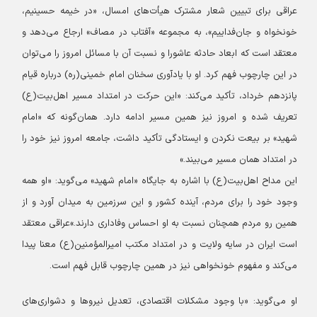
عراقی برای تبیین شعار مشترک هیأت‌های امسال، «در خیمه حسینیم،
خونخواه و جان‌فداییم»، به مجموعه «آفتاب در مصاف» ارجاع می‌دهد و
معتقد است که ابعاد حادثه عاشورا و نسبت آن با مسائل امروز را می‌توان
در این چارچوب فهم کرد.
او با یادآوری سخنان امام خمینی(ره) درباره قیام
پانزدهم خرداد، تأکید می‌کند: «این حرکت در امتداد مسیر اهل‌بیت(ع)
تعریف شده و امروز نیز همین مسیر ادامه دارد. همان‌گونه که «امام
شهید» بر بیعت نکردن و ایستادگی تأکید داشت، جامعه امروز نیز خود را
در امتداد همان مسیر می‌بیند.»
این مداح اهل‌بیت(ع) با اشاره به جایگاه «امام شهید» می‌گوید: «او همه
وجود خود را برای مردم، آینده کشور و این سرزمین به میدان آورد و از
همین رو مردم همچنان نسبت به او احساس وفاداری دارند.»
عراقی معتقد
است ایران در سایه ولایت و در امتداد مکتب امیرالمؤمنین(ع) معنا پیدا
می‌کند و مفهوم خونخواهی نیز در همین چارچوب قابل فهم است.
او می‌گوید: «با وجود مشکلات اقتصادی، تعدیل نیروها و دشواری‌های