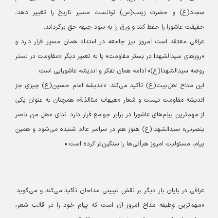
سجاد(ع) و حضرت زینب(س) توانست مسیر تاریخ را تغییر دهد،
حقیقت عاشورا را حفظ کند و ورق را به سود جبهه حق برگرداند.
عراقی معتقد است امروز نیز جامعه در امتداد همان مسیر قرار دارد و
«روزهای سیدالشهدا در بستر مقاومت» یا به تعبیر دیگر «مقاومت در بستر
روضه سیدالشهدا(ع)» ادامه همان تفکر و اندیشه عاشورایی است.
این مداح اهل‌بیت(ع) تأکید می‌کند: «اندیشه امام حسین(ع) چیزی جز
اندیشه مقاومت نیست و شعار «هیهات منا‌الذلة» همچنان به عنوان یکی
از مهم‌ترین پیام‌های عاشورا در برابر جوامع قرار دارد. ندای «هل من ناصر
ینصرنی» سیدالشهدا(ع) هنوز هم در سراسر عالم شنیده می‌شود و همین
پیام، مسئولیت امروز هیأتی‌ها را سنگین‌تر کرده است.»
عراقی در پایان بار دیگر بر نقش تبیینی مداحان تأکید می‌کند و می‌گوید:
«مهم‌ترین وظیفه مداح امروز آن است که پیام خود را در قالب شعر،