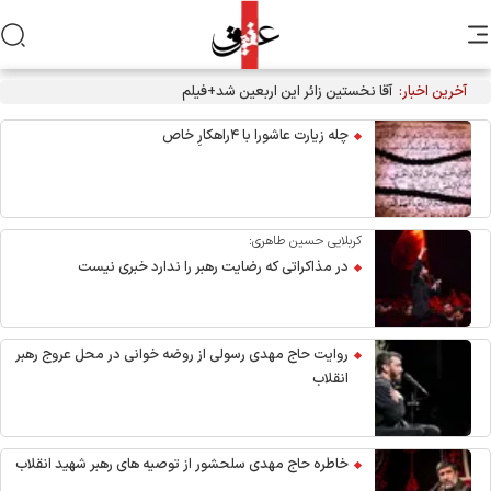
آخرین اخبار:
آقا نخستین زائر این اربعین شد+فیلم
چله زیارت عاشورا با ۴راهکارِ خاص
کربلایی حسین طاهری:
در مذاکراتی که رضایت رهبر را ندارد خبری نیست
روایت حاج مهدی رسولی از روضه خوانی در محل عروج رهبر
انقلاب
خاطره حاج مهدی سلحشور از توصیه های رهبر شهید انقلاب