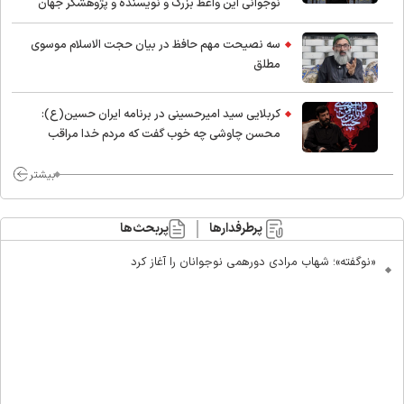
نوجوانی این واعظ بزرگ و نویسنده و پژوهشگر جهان
اسلام
سه نصیحت مهم حافظ در بیان حجت الاسلام موسوی
مطلق
کربلایی سید امیر‌حسینی در برنامه ایران حسین(ع):
محسن چاوشی چه خوب گفت که مردم خدا مراقب
ماست/ مردم دهن تفرقه افکنان بزنند
بیشتر
پرطرفدارها
پربحث‌ها
«نوگفته»؛ شهاب مرادی دورهمی نوجوانان را آغاز کرد