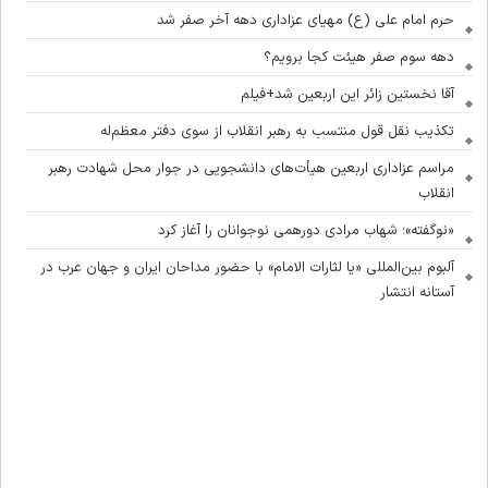
حرم امام علی (ع) مهیای عزاداری دهه آخر صفر شد
دهه سوم صفر هیئت کجا برویم؟
آقا نخستین زائر این اربعین شد+فیلم
تکذیب نقل قول منتسب به رهبر انقلاب از سوی دفتر معظم‌له
مراسم عزاداری اربعین هیأت‌های دانشجویی در جوار محل شهادت رهبر
انقلاب
«نوگفته»؛ شهاب مرادی دورهمی نوجوانان را آغاز کرد
آلبوم بین‌المللی «یا لثارات الامام» با حضور مداحان ایران و جهان عرب در
آستانه انتشار