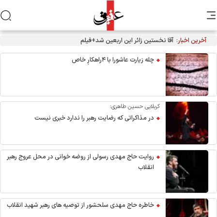
آخرین اخبار:
آقا نخستین زائر این اربعین شد+فیلم
چله زیارت عاشورا با ۴راهکارِ خاص
کربلایی حسین طاهری:
در مذاکراتی که رضایت رهبر را ندارد خبری نیست
روایت حاج مهدی رسولی از روضه خوانی در محل عروج رهبر
انقلاب
خاطره حاج مهدی سلحشور از توصیه های رهبر شهید انقلاب