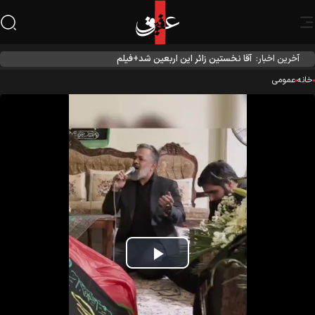
آخرین اخبار:
آقا نخستین زائر این اربعین شد+فیلم
نه
عمومی
Play
Video