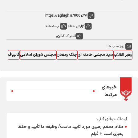
گزارش خطا
پسندها
0
اشتراک گذاری
برچسب ها:
رهبر انقلاب
سید مجتبی خامنه ای
جنگ رمضان
مجلس شورای اسلامی
قالیباف
خبرهای
مرتبط
آیت‌الله جوادی آملی:
مقام معظم رهبری مورد تایید ماست/ وظیفه ما تأیید و حفظ
رهبری است + فیلم