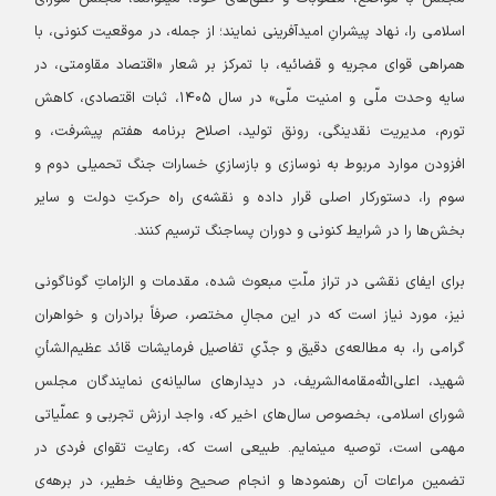
اسلامی را، نهاد پیشرانِ امیدآفرینی نمایند؛ از جمله، در موقعیت کنونی، با
همراهی قوای مجریه و قضائیه، با تمرکز بر شعار «اقتصاد مقاومتی، در
سایه وحدت ملّی و امنیت ملّی» در سال ۱۴۰۵، ثبات اقتصادی، کاهش
تورم، مدیریت نقدینگی، رونق تولید، اصلاح برنامه هفتم پیشرفت، و
افزودن موارد مربوط به نوسازی و بازسازیِ خسارات جنگ تحمیلی دوم و
سوم را، دستورکار اصلی قرار داده و نقشه‌ی راه حرکتِ دولت و سایر
بخش‌ها را در شرایط کنونی و دوران پساجنگ ترسیم کنند.
برای ایفای نقشی در تراز ملّتِ مبعوث شده، مقدمات و الزاماتِ گوناگونی
نیز، مورد نیاز است که در این مجالِ مختصر، صرفاً برادران و خواهران
گرامی را، به مطالعه‌ی دقیق و جدّیِ تفاصیل فرمایشات قائد عظیم‌الشأنِ
شهید، اعلی‌الله‌مقامه‌الشریف، در دیدارهای سالیانه‌ی نمایندگان مجلس
شورای اسلامی، بخصوص سال‌های اخیر که، واجد ارزش تجربی و عملّیاتی
مهمی است، توصیه مینمایم. طبیعی است که، رعایت تقوای فردی در
تضمین مراعات آن رهنمودها و انجام صحیح وظایف خطیر، در برهه‌ی