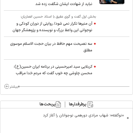
نباید از شهادت ایشان شگفت زده شد
بخش اول گفت و گوی عقیق با استاد حسین انصاریان:
آن منبرها تکرار نمی شود/ روایتی از دوران کودکی و
نوجوانی این واعظ بزرگ و نویسنده و پژوهشگر جهان
اسلام
سه نصیحت مهم حافظ در بیان حجت الاسلام موسوی
مطلق
کربلایی سید امیر‌حسینی در برنامه ایران حسین(ع):
محسن چاوشی چه خوب گفت که مردم خدا مراقب
ماست/ مردم دهن تفرقه افکنان بزنند
بیشتر
پرطرفدارها
پربحث‌ها
«نوگفته»؛ شهاب مرادی دورهمی نوجوانان را آغاز کرد