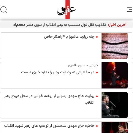
آخرین اخبار:
تکذیب نقل قول منتسب به رهبر انقلاب از سوی دفتر معظم‌له
چله زیارت عاشورا با ۴راهکارِ خاص
کربلایی حسین طاهری:
در مذاکراتی که رضایت رهبر را ندارد خبری نیست
روایت حاج مهدی رسولی از روضه خوانی در محل عروج رهبر
انقلاب
خاطره حاج مهدی سلحشور از توصیه های رهبر شهید انقلاب