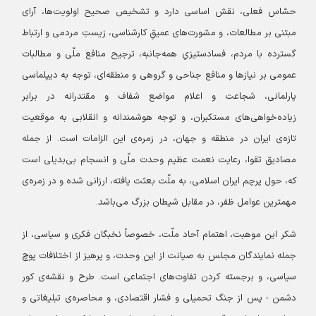
حسّاس فعلی، نقش اساسی دارد و تشخیص صحیح اولویت‌ها، آرای
مبتنی بر مطالعات، و مشورت‌های عمیقِ کارشناسی، زیست‌ِ مردمی و ارتباط
گسترده با مردم، فسادستیزیِ همه‌جانبه، ترجیح منافع ملّی و مطالبات
عمومی بر نیازها و منافع جناحی و گروهی و منطقه‌ای، توجه به دیپلماسی
پارلمانی، شجاعت و اعلام مواضع شفاف و مقتدرانه در برابر
زیاده‌خواهی‌های مستکبران، و توجه هوشمندانه و انقلابی به موقعیت
تازه‌ی ایران در منطقه و جهان، در زمره‌ی این الزامات است. از جمله
مصادیق تقوا، رعایت نعمت عظیم وحدت ملّی و انسجام بی‌بدیلی است
که، حول پرچم ایران اسلامی، به ملّت بعثت یافته، ارزانی شده و در زمره‌ی
مهمترین عوامل ظفر، در مقابل شیطان بزرگ می‌باشد.
شکر این موهبت، اهتمام آحاد ملّت، خصوصاً نخبگان فکری و سیاسی، از
جمله نمایندگان مجلس به صیانت از این وحدت، و پرهیز از اختلافات پوچ
سیاسی، و برجسته کردن تفاوت‌های اجتماعی است. طرح و نقشه‌ی کور
دشمن - پس از جنگ تحمیلی و فشار اقتصادی، و محاصره‌ی تبلیغاتی و