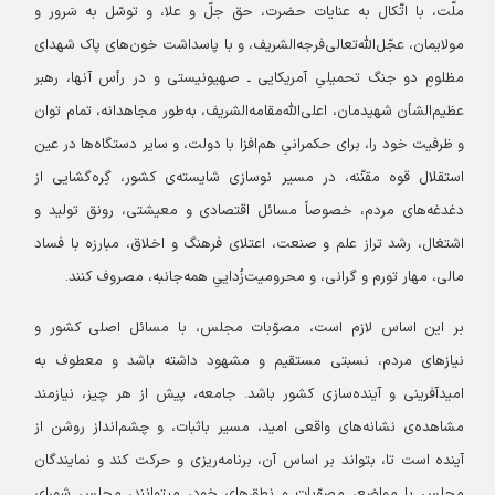
ملّت، با اتّکال به عنایات حضرت، حق جلّ و علا، و توسّل به سَرور و
مولایمان، عجّل‌الله‌تعالی‌فرجه‌الشریف، و با پاسداشت خون‌های پاک شهدای
مظلومِ دو جنگ تحمیلیِ آمریکایی ـ صهیونیستی و در رأس آنها، رهبر
عظیم‌الشأن شهیدمان، اعلی‌الله‌مقامه‌الشریف، به‌طور مجاهدانه، تمام توان
و ظرفیت خود را، برای حکمرانیِ هم‌افزا با دولت، و سایر دستگاه‌ها در عین
استقلال قوه مقنّنه، در مسیر نوسازی شایسته‌ی کشور، گِره‌گشایی از
دغدغه‌های مردم، خصوصاً مسائل اقتصادی و معیشتی، رونق تولید و
اشتغال، رشد تراز علم و صنعت، اعتلای فرهنگ و اخلاق، مبارزه با فساد
مالی، مهار تورم و گرانی، و محرومیت‌زُداییِ همه‌جانبه، مصروف کنند.
بر این اساس لازم است، مصوّبات مجلس، با مسائل اصلی کشور و
نیازهای مردم، نسبتی مستقیم و مشهود داشته باشد و معطوف به
امیدآفرینی و آینده‌سازی کشور باشد. جامعه، پیش از هر چیز، نیازمند
مشاهده‌ی نشانه‌های واقعی امید، مسیر باثبات، و چشم‌انداز روشن از
آینده است تا، بتواند بر اساس آن، برنامه‌ریزی و حرکت کند و نمایندگان
مجلس با مواضع، مصوّبات و نطق‌های خود، میتوانند، مجلس شورای