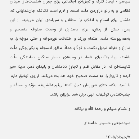
سیاسی - ایجاد تفرقه و تجزیه‌ی اجتماعی برای جبران شکست‌های میدان
نظامی و به زانو درآوردن ملّت است، و لازم است تک‌تک جان‌فدایانی که،
دلشان برای اسلام و انقلاب یا استقلال و سربلندی ایران می‌تپد، از این
پس، بیش از پیش، برای پاسداری از وحدت صفوف منسجم و
به‌هم‌پیوسته ملّت، اهتمام ورزند و اختلافات غیرموجّه و حتی موجّه را، به
تنازع و تفرقه تبدیل نکنند، و قولاً و عملاً، مظهر انسجام و یکپارچگی ملّت
باشند، ان‌شاءالله.برای شما، در وظیفه‌ی بسیار سنگین نمایندگیِ ملّتِ
شایسته‌ای که، در مقابل ظلم و تجاوزِ دَدمنشان و پلیدان دَهر، سینه سپر
کرده و تاریخ را، به سمت صحیح خود هدایت می‌کند، آرزوی توفیق دارم.
با امید اینکه، دعای سَرورمان عجل‌الله‌تعالی‌فرجه‌الشریف، مؤیِّد و مسدِّد و
جلب‌کننده‌ی توفیقات الهی برای شما عزیزان باشد.
والسّلام علیکم و رحمة الله و برکاته.
سیدمجتبی حسینی خامنه‌ای
۷/خرداد/۱۴۰۵