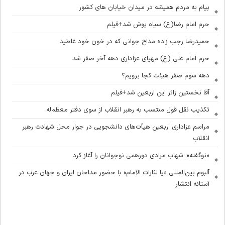
پیام به مردم همیشه در میدان خیابان های کشور
حرم امام رضا(ع) سیاه پوش شد+فیلم
حمیدرضا رجب زاده مداح جوانی که در خون خود غلطید
حرم امام علی (ع) مهیای عزاداری دهه آخر صفر شد
دهه سوم صفر هیئت کجا برویم؟
آقا نخستین زائر این اربعین شد+فیلم
تکذیب نقل قول منتسب به رهبر انقلاب از سوی دفتر معظم‌له
مراسم عزاداری اربعین هیأت‌های دانشجویی در جوار محل شهادت رهبر
انقلاب
«نوگفته»؛ شهاب مرادی دورهمی نوجوانان را آغاز کرد
آلبوم بین‌المللی «یا لثارات الامام» با حضور مداحان ایران و جهان عرب در
آستانه انتشار