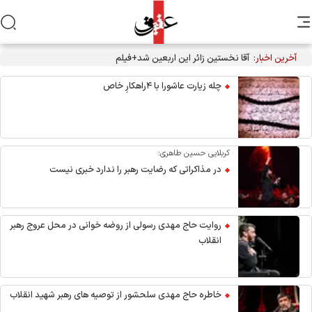
آخرین اخبار:
آقا نخستین زائر این اربعین شد+فیلم
چله زیارت عاشورا با ۴راهکارِ خاص
کربلایی حسین طاهری:
در مذاکراتی که رضایت رهبر را ندارد خبری نیست
روایت حاج مهدی رسولی از روضه خوانی در محل عروج رهبر
انقلاب
خاطره حاج مهدی سلحشور از توصیه های رهبر شهید انقلاب