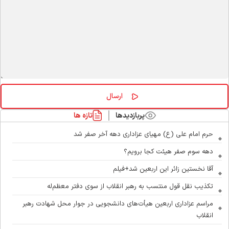
پربازدیدها
تازه ها
حرم امام علی (ع) مهیای عزاداری دهه آخر صفر شد
دهه سوم صفر هیئت کجا برویم؟
آقا نخستین زائر این اربعین شد+فیلم
تکذیب نقل قول منتسب به رهبر انقلاب از سوی دفتر معظم‌له
مراسم عزاداری اربعین هیأت‌های دانشجویی در جوار محل شهادت رهبر
انقلاب