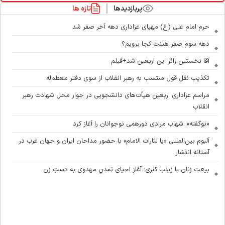
پربازدیدها
تازه ها
حرم امام علی (ع) مهیای عزاداری دهه آخر صفر شد
دهه سوم صفر هیئت کجا برویم؟
آقا نخستین زائر این اربعین شد+فیلم
تکذیب نقل قول منتسب به رهبر انقلاب از سوی دفتر معظم‌له
مراسم عزاداری اربعین هیأت‌های دانشجویی در جوار محل شهادت رهبر
انقلاب
«نوگفته»؛ شهاب مرادی دورهمی نوجوانان را آغاز کرد
آلبوم بین‌المللی «یا لثارات الامام» با حضور مداحان ایران و جهان عرب در
آستانه انتشار
بیعت زنان با زینب کبری؛ آغازِ احیای تمدنِ مهدوی به دستِ زن