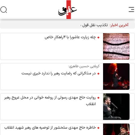
آخرین اخبار:
تکذیب نقل قول منتسب به رهبر انقلاب از سوی دفتر معظم‌له
چله زیارت عاشورا با ۴راهکارِ خاص
کربلایی حسین طاهری:
در مذاکراتی که رضایت رهبر را ندارد خبری نیست
روایت حاج مهدی رسولی از روضه خوانی در محل عروج رهبر
انقلاب
خاطره حاج مهدی سلحشور از توصیه های رهبر شهید انقلاب