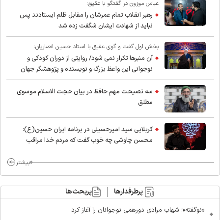
عباس موزون در گفتگو با عقیق:
رهبر انقلاب تمام عمرشان را مقابل ظلم ایستادند پس
نباید از شهادت ایشان شگفت زده شد
بخش اول گفت و گوی عقیق با استاد حسین انصاریان:
آن منبرها تکرار نمی شود/ روایتی از دوران کودکی و
نوجوانی این واعظ بزرگ و نویسنده و پژوهشگر جهان
اسلام
سه نصیحت مهم حافظ در بیان حجت الاسلام موسوی
مطلق
کربلایی سید امیر‌حسینی در برنامه ایران حسین(ع):
محسن چاوشی چه خوب گفت که مردم خدا مراقب
ماست/ مردم دهن تفرقه افکنان بزنند
بیشتر
پرطرفدارها
پربحث‌ها
«نوگفته»؛ شهاب مرادی دورهمی نوجوانان را آغاز کرد