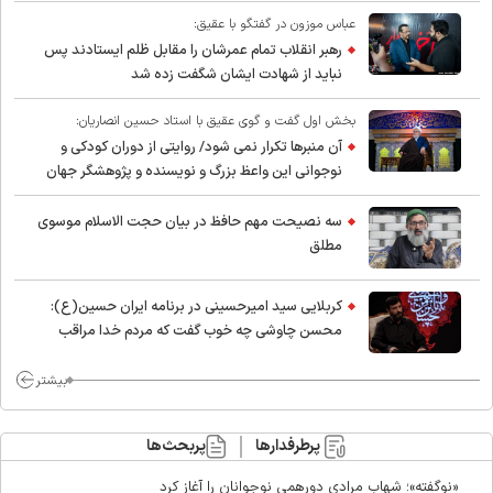
عباس موزون در گفتگو با عقیق:
رهبر انقلاب تمام عمرشان را مقابل ظلم ایستادند پس
نباید از شهادت ایشان شگفت زده شد
بخش اول گفت و گوی عقیق با استاد حسین انصاریان:
آن منبرها تکرار نمی شود/ روایتی از دوران کودکی و
نوجوانی این واعظ بزرگ و نویسنده و پژوهشگر جهان
اسلام
سه نصیحت مهم حافظ در بیان حجت الاسلام موسوی
مطلق
کربلایی سید امیر‌حسینی در برنامه ایران حسین(ع):
محسن چاوشی چه خوب گفت که مردم خدا مراقب
ماست/ مردم دهن تفرقه افکنان بزنند
بیشتر
پرطرفدارها
پربحث‌ها
«نوگفته»؛ شهاب مرادی دورهمی نوجوانان را آغاز کرد