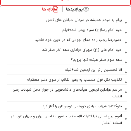
پربازدیدها
تازه ها
پیام به مردم همیشه در میدان خیابان های کشور
حرم امام رضا(ع) سیاه پوش شد+فیلم
حمیدرضا رجب زاده مداح جوانی که در خون خود غلطید
حرم امام علی (ع) مهیای عزاداری دهه آخر صفر شد
دهه سوم صفر هیئت کجا برویم؟
آقا نخستین زائر این اربعین شد+فیلم
تکذیب نقل قول منتسب به رهبر انقلاب از سوی دفتر معظم‌له
مراسم عزاداری اربعین هیأت‌های دانشجویی در جوار محل شهادت رهبر
انقلاب
«نوگفته»؛ شهاب مرادی دورهمی نوجوانان را آغاز کرد
آلبوم بین‌المللی «یا لثارات الامام» با حضور مداحان ایران و جهان عرب در
آستانه انتشار