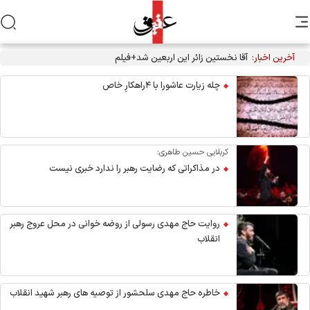
آخرین اخبار:
آقا نخستین زائر این اربعین شد+فیلم
چله زیارت عاشورا با ۴راهکارِ خاص
کربلایی حسین طاهری:
در مذاکراتی که رضایت رهبر را ندارد خبری نیست
روایت حاج مهدی رسولی از روضه خوانی در محل عروج رهبر
انقلاب
خاطره حاج مهدی سلحشور از توصیه های رهبر شهید انقلاب