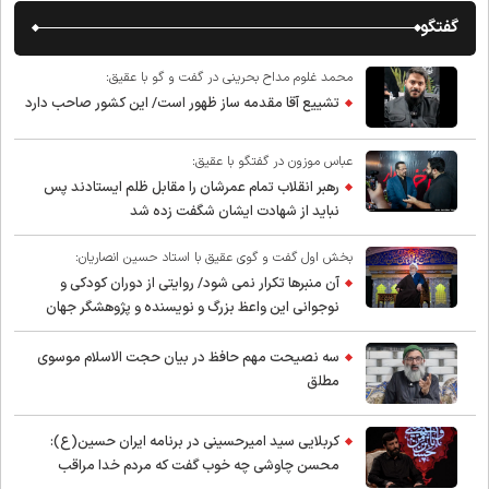
گفتگو
محمد غلوم مداح بحرینی در گفت و گو با عقیق:
تشییع آقا مقدمه ساز ظهور است/ این کشور صاحب دارد
عباس موزون در گفتگو با عقیق:
رهبر انقلاب تمام عمرشان را مقابل ظلم ایستادند پس
نباید از شهادت ایشان شگفت زده شد
بخش اول گفت و گوی عقیق با استاد حسین انصاریان:
آن منبرها تکرار نمی شود/ روایتی از دوران کودکی و
نوجوانی این واعظ بزرگ و نویسنده و پژوهشگر جهان
اسلام
سه نصیحت مهم حافظ در بیان حجت الاسلام موسوی
مطلق
کربلایی سید امیر‌حسینی در برنامه ایران حسین(ع):
محسن چاوشی چه خوب گفت که مردم خدا مراقب