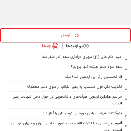
پربازدیدها
تازه ها
حرم امام علی (ع) مهیای عزاداری دهه آخر صفر شد
دهه سوم صفر هیئت کجا برویم؟
آقا نخستین زائر این اربعین شد+فیلم
تکذیب نقل قول منتسب به رهبر انقلاب از سوی دفتر معظم‌له
مراسم عزاداری اربعین هیأت‌های دانشجویی در جوار محل شهادت رهبر
انقلاب
«نوگفته»؛ شهاب مرادی دورهمی نوجوانان را آغاز کرد
آلبوم بین‌المللی «یا لثارات الامام» با حضور مداحان ایران و جهان عرب در
آستانه انتشار