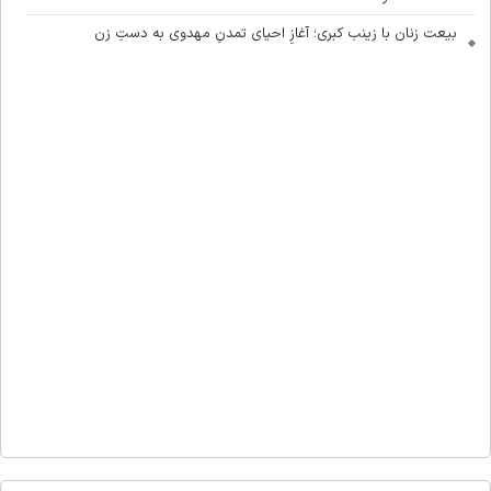
بیعت زنان با زینب کبری؛ آغازِ احیای تمدنِ مهدوی به دستِ زن