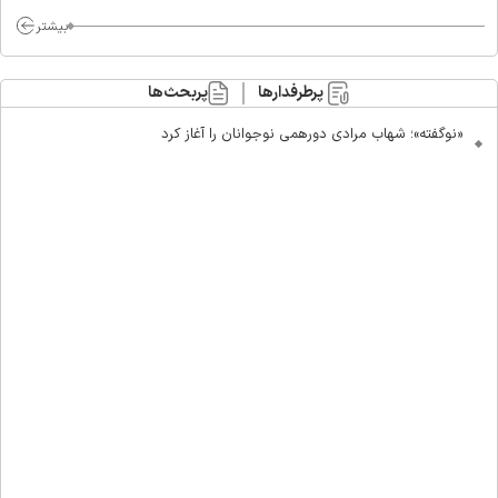
ماست/ مردم دهن تفرقه افکنان بزنند
بیشتر
پرطرفدارها
پربحث‌ها
«نوگفته»؛ شهاب مرادی دورهمی نوجوانان را آغاز کرد