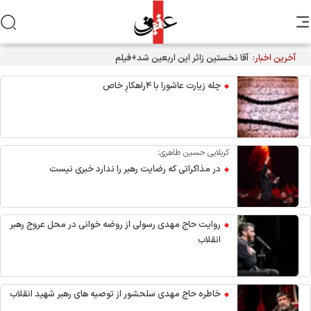
آخرین اخبار:
آقا نخستین زائر این اربعین شد+فیلم
چله زیارت عاشورا با ۴راهکارِ خاص
کربلایی حسین طاهری:
در مذاکراتی که رضایت رهبر را ندارد خبری نیست
روایت حاج مهدی رسولی از روضه خوانی در محل عروج رهبر
انقلاب
خاطره حاج مهدی سلحشور از توصیه های رهبر شهید انقلاب