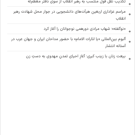
تکذیب نقل قول منتسب به رهبر انقلاب از سوی دفتر معظم‌له
مراسم عزاداری اربعین هیأت‌های دانشجویی در جوار محل شهادت رهبر
انقلاب
«نوگفته»؛ شهاب مرادی دورهمی نوجوانان را آغاز کرد
آلبوم بین‌المللی «یا لثارات الامام» با حضور مداحان ایران و جهان عرب در
آستانه انتشار
بیعت زنان با زینب کبری؛ آغازِ احیای تمدنِ مهدوی به دستِ زن