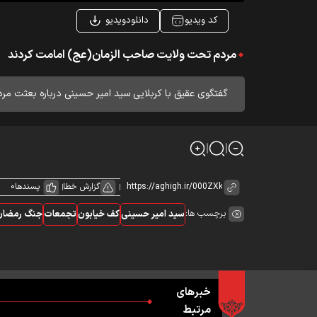
کد ویدیو
دانلودویدیو
مردم تحت ولایت صاحب الزمان(عج) امامت کردند
گفتگوی عقیق با کربلایی سید امیر حسینی درباره بعثت م
گزارش خطا
پسندها
0
برچسب ها:
سید امیر حسینی
کف خیابون
تجمعات
جنگ رمضان
خبرهای
مرتبط