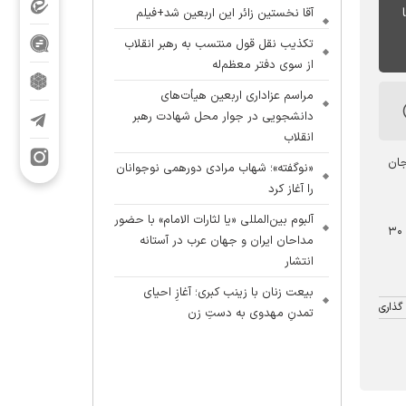
هادت ایشان و همراهان ایشان، از ۲۴ تا
آقا نخستین زائر این اربعین شد+فیلم
تکذیب نقل قول منتسب به رهبر انقلاب
از سوی دفتر معظم‌له
مراسم عزاداری اربعین هیأت‌های
دانشجویی در جوار محل شهادت رهبر
انقلاب
جان
«نوگفته»؛ شهاب مرادی دورهمی نوجوانان
را آغاز کرد
آلبوم بین‌المللی «یا لثارات الامام» با حضور
براساس اعلام ستاد بزرگداشت دومین سالگرد شهادت آیت‌الله رئیسی، برنامه‌های دومین سالگرد شهادت ایشان و همراهان ایشان، از ۲۴ تا ۳۰
مداحان ایران و جهان عرب در آستانه
انتشار
بیعت زنان با زینب کبری؛ آغازِ احیای
گذاری
تمدنِ مهدوی به دستِ زن