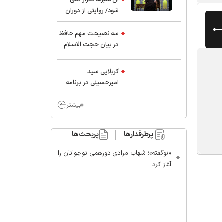
شود/ روایتی از دوران
کودکی و نوجوانی این
واعظ بزرگ و نویسنده و
سه نصیحت مهم حافظ
پژوهشگر جهان اسلام
در بیان حجت الاسلام
موسوی مطلق
کربلایی سید
امیر‌حسینی در برنامه
ایران حسین(ع):
محسن چاوشی چه
بیشتر
خوب گفت که مردم خدا
مراقب ماست/ مردم
پرطرفدارها
پربحث‌ها
دهن تفرقه افکنان بزنند
«نوگفته»؛ شهاب مرادی دورهمی نوجوانان را
آغاز کرد