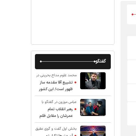
گفتگو
محمد غلوم مداح بحرینی در
گفت و گو با عقیق:
تشییع آقا مقدمه ساز
ظهور است/ این کشور
صاحب دارد
عباس موزون در گفتگو با
عقیق:
رهبر انقلاب تمام
عمرشان را مقابل ظلم
ایستادند پس نباید از
بخش اول گفت و گوی عقیق
شهادت ایشان شگفت
با استاد حسین انصاریان:
زده شد
آن منبرها تکرار نمی