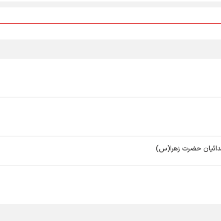
دائیان حضرت زهرا(س)