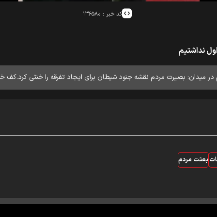
کد خبر :
۱۳۶۵۸۰
ول نداشتیم
ر میدان: بصیرت مردم نقشه جنود شیطان برای ایجاد تفرقه را خنثی کرد.کف خی
ات
بعثت مردم