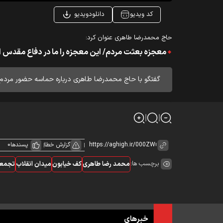
کد ویدیو
دانلودویدیو
حاج محمدرضا طاهری عنوان کرد:
معجزه بعثت مردم/ این معجزه را ما در دفاع مقدس ا
گفتگو با حاج محمدرضا طاهری درباره حماسه حضور مردم د
گزارش خطا
پسندها
0
برچسب ها:
محمد رضا طاهری
کف خیابون
میدان انقلاب
تجمع
خبرهای