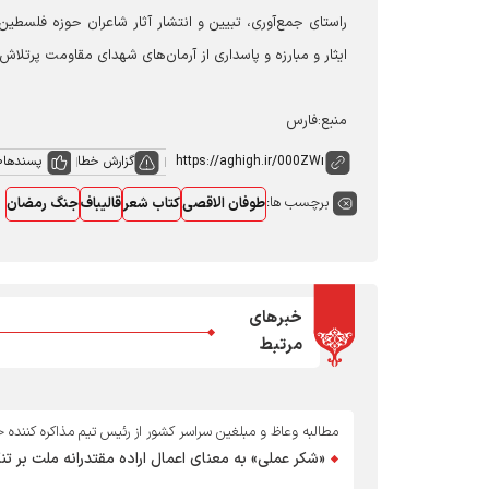
راستای جمع‌آوری، تبیین و انتشار آثار شاعران حوزه فلسطین
ایثار و مبارزه و پاسداری از آرمان‌های شهدای مقاومت پرتلاش 
منبع:فارس
گزارش خطا
پسندها
0
برچسب ها:
طوفان الاقصی
کتاب شعر
قالیباف
جنگ رمضان
خبرهای
مرتبط
مطالبه وعاظ و مبلغین سراسر کشور از رئیس تیم مذاکره کننده 
«شکر عملی» به معنای اعمال اراده مقتدرانه ملت بر ت