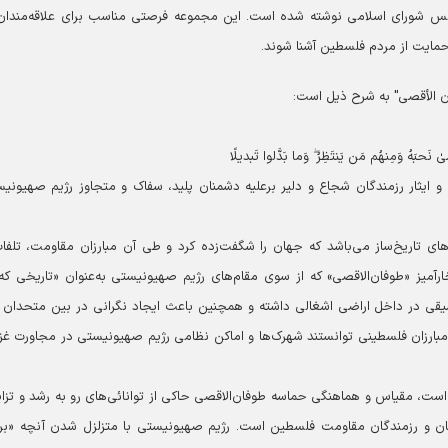
لس شورای اسلامی نوشته شده است. این مجموعه فرصتی مناسب برای علاقه‌مندان
حمایت از مردم فلسطین آشنا شوند.
الأقصی" به شرح ذیل است:
نَحبَهُ وَمِنهُم مَن یَنتَظِرُ ۖ وَما بَدَّلوا تَبدیلًا
 ایثار رزمندگان شجاع و دلیر برعلیه دشمنان پلید، سفاک و متجاوز رژیم صهیونی
‌های تاریخ‌ساز می‌باشد که جهان را شگفت‌زده کرد و طی آن مبارزان مقاومت، تلفا
ارآمیز «طوفان‌الاقصی» که از سوی مقام‌های رژیم صهیونیستی به‌عنوان «تاریخی که
قی در داخل اراضی اشغالی داشته و همچنین باعث ایجاد نگرانی در بین متحدان 
بارزان فلسطینی توانستند شهرک‌ها و اماکن نظامی رژیم صهیونیستی در مجاورت غزه
ست، مقیاس و هماهنگی حماسه طوفان‌الاقصی حاکی از توانائی‌های رو به رشد و تزای
ان و رزمندگان مقاومت فلسطین است. رژیم صهیونیستی با متزلزل شدن آنچه «بر