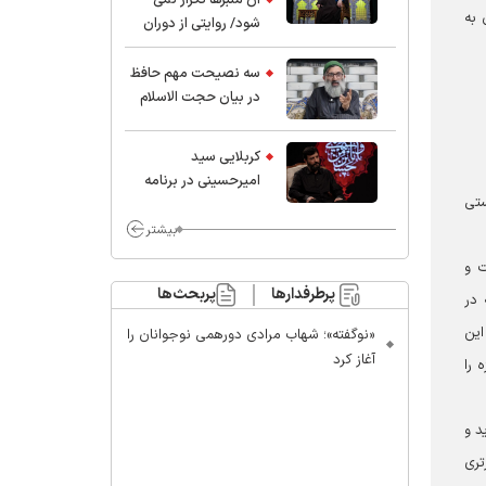
 به
شود/ روایتی از دوران
کودکی و نوجوانی این
واعظ بزرگ و نویسنده و
سه نصیحت مهم حافظ
پژوهشگر جهان اسلام
در بیان حجت الاسلام
موسوی مطلق
کربلایی سید
امیر‌حسینی در برنامه
ستی
ایران حسین(ع):
محسن چاوشی چه
بیشتر
خوب گفت که مردم خدا
ت و
مراقب ماست/ مردم
پرطرفدارها
پربحث‌ها
 در
دهن تفرقه افکنان بزنند
این
«نوگفته»؛ شهاب مرادی دورهمی نوجوانان را
آغاز کرد
 را
د و
تری