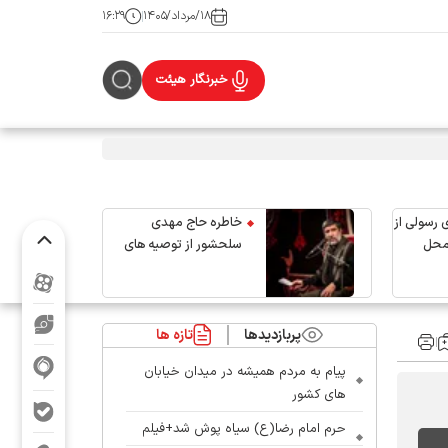
۱۸/مرداد/۱۴۰۵
۱۶:۲۹
خبرنگار هیئت
 رسولی از
خاطره حاج مهدی
محل
سلحشور از توصیه های
رهبر شهید انقلاب
پربازدیدها
تازه ها
پیام به مردم همیشه در میدان خیابان
های کشور
حرم امام رضا(ع) سیاه پوش شد+فیلم