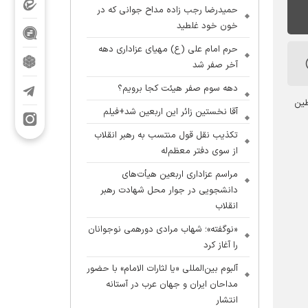
حمیدرضا رجب زاده مداح جوانی که در
خون خود غلطید
حرم امام علی (ع) مهیای عزاداری دهه
آخر صفر شد
دهه سوم صفر هیئت کجا برویم؟
طین
آقا نخستین زائر این اربعین شد+فیلم
تکذیب نقل قول منتسب به رهبر انقلاب
از سوی دفتر معظم‌له
مراسم عزاداری اربعین هیأت‌های
دانشجویی در جوار محل شهادت رهبر
انقلاب
«نوگفته»؛ شهاب مرادی دورهمی نوجوانان
را آغاز کرد
آلبوم بین‌المللی «یا لثارات الامام» با حضور
مداحان ایران و جهان عرب در آستانه
انتشار