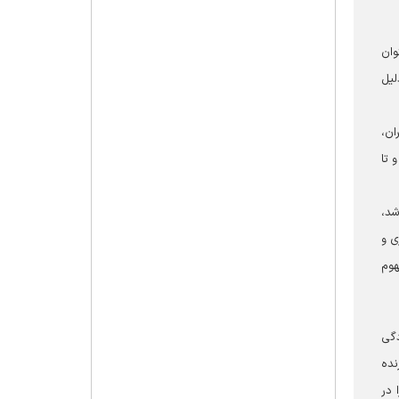
وان
لیل
ان،
 تا
شد،
ی و
هوم
دگی
نده
 در