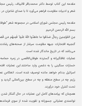
مقدمه این کتاب توسط دکتر محمدباقر قالیباف، رئیس مج
شعر و ادبیات مقاومت فراهم می‌آورد تا با صدای شاعران در 
مقدمه رئیس مجلس شورای اسلامی در مجموعه شعر "طوفان 
بسم الله الرحمن الرحیم
مِنَ المُؤمِنینَ رِجالٌ صَدَقوا ما عاهَدُوا اللَّهَ عَلَیهِ ۖ فَمِنهُم مَن قَضیٰ 
گنجینه افتخارات جبهه مقاومت سرشار از صحنه‌های رشادت و
می‌باشد که در تاریخ ماندگار شده است.
عملیات غافلگیرانه و گسترده طوفان‌الاقصی در زمره حماسه
خسارات سنگینی را به دشمن وارد ساختند.
این عملیات افتخ
اسرائیل بدنام خواهد ماند» توصیف شده است، انعکاس عمی
رژیم چه در سطح منطقه و چه در سطح بین‌المللی گردید و م
تحت کنترل خود درآورند.
همچنان که پیامد‌های کامل این عملیات در حال آشکار شدن ا
توانمندی عملیاتی جسورانه و تقویت شده از سوی فرمانده