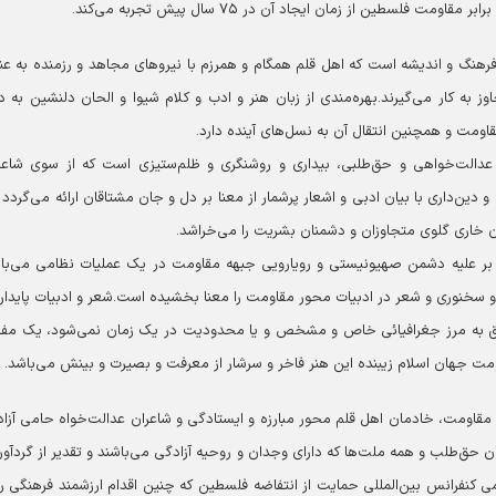
سطین از زمان ایجاد آن در ۷۵ سال پیش تجربه می‌کند.
 فرهنگ و اندیشه است که اهل قلم همگام و همرزم با نیرو‌های مجاهد و رزمنده به عن
 به کار می‌گیرند.
بهره‌مندی از زبان هنر و ادب و کلام شیوا و الحان دلنشین به د
اومت و همچنین انتقال آن به نسل‌های آینده دارد.
 عدالت‌خواهی و حق‌طلبی، بیداری و روشنگری و ظلم‌ستیزی است که از سوی شاعر
دین‌داری با بیان ادبی و اشعار پرشمار از معنا بر دل و جان مشتاقان ارائه می‌گردد و
 خاری گلوی متجاوزان و دشمنان بشریت را می‌خراشد.
انه بر علیه دشمن صهیونیستی و رویارویی جبهه مقاومت در یک عملیات نظامی می‌با
 و سخنوری و شعر در ادبیات محور مقاومت را معنا بخشیده است.
شعر و ادبیات پایدار
لق به مرز جغرافیائی خاص و مشخص و یا محدودیت در یک زمان نمی‌شود، یک مف
ت جهان اسلام زیبنده این هنر فاخر و سرشار از معرفت و بصیرت و بینش می‌باشد.
قاومت، خادمان اهل قلم محور مبارزه و ایستادگی و شاعران عدالت‌خواه حامی آزا
 حق‌طلب و همه ملت‌ها که دارای وجدان و روحیه آزادگی می‌باشند و تقدیر از گردآور
 کنفرانس بین‌المللی حمایت از انتفاضه فلسطین که چنین اقدام ارزشمند فرهنگی را