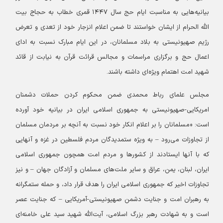
بیانیه‌هایی به مناسبت ایام حج سال ۱۴۴۷ قمری خطاب به حجاج بیت
الله الحرام از ایشان خواستند تا ضمن اعلام انزجار خود از تعدی و تعرض
رژیم صهیونیستی به بلاد مسلمانان، در این ایام مبارک نسبت به ادای
اعمال حج و برگزاری مراسمات و مجالس قرائت قرآن به نیابت از قائد
شهید امت اهتمام ویژه‌ای داشته باشند.
مجلس علمای رباط محمدی ضمن محکوم کردن حملات دشمنان
امریکایی-صهیونیستی به جمهوری اسلامی ایران در بیانیه خود آورده
است: «مسلمانان را بر اعلام انکار خود نسبت به آنچه بر مردمان مسلمان
از تجاوزات می‌رود – به ویژه ستمدیدگان مردم فلسطین در غزه و آنهایی
که با آنها ایستادند از کشورها و مردم امت همچون جمهوری اسلامی
ایران، لبنان، یمن، عراق و سایر ملت‌های مسلمان و آزادگان جهان – و نیز
تجاوزات اخیر که جمهوری اسلامی ایران را هدف قرار داد، و حمله ستمگرانه
به رهبران امت و جنایت دشمن صهیونیستی-آمریکایی – که جنایت عصر
است و به شهادت رهبر بزرگ اسلامی، آیت‌الله شهید سید علی خامنه‌ای