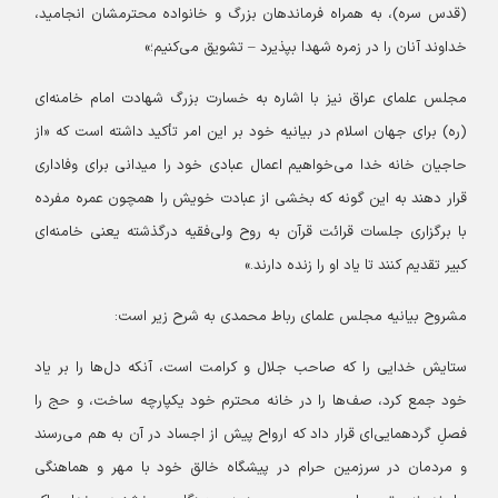
(قدس سره)، به همراه فرماندهان بزرگ و خانواده محترمشان انجامید،
خداوند آنان را در زمره شهدا بپذیرد – تشویق می‌کنیم؛»
مجلس علمای عراق نیز با اشاره به خسارت بزرگ شهادت امام خامنه‌ای
(ره) برای جهان اسلام در بیانیه خود بر این امر تأکید داشته است که «از
حاجیان خانه خدا می‌خواهیم اعمال عبادی خود را میدانی برای وفاداری
قرار دهند به این گونه که بخشی از عبادت خویش را همچون عمره مفرده
با برگزاری جلسات قرائت قرآن به روح ولی‌فقیه درگذشته یعنی خامنه‌ای
کبیر تقدیم کنند تا یاد او را زنده دارند.»
مشروح بیانیه مجلس علمای رباط محمدی به شرح زیر است:
ستایش خدایی را که صاحب جلال و کرامت است، آنکه دل‌ها را بر یاد
خود جمع کرد، صف‌ها را در خانه محترم خود یکپارچه ساخت، و حج را
فصلِ گردهمایی‌ای قرار داد که ارواح پیش از اجساد در آن به هم می‌رسند
و مردمان در سرزمین حرام در پیشگاه خالق خود با مهر و هماهنگی