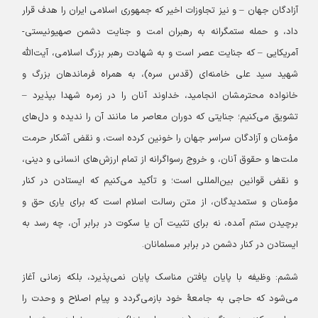
آزادگان جهان – و نیز تجاوزات اخیر که جمهوری اسلامی ایران را هدف قرار
داد، و حمله ستمگرانه به رهبران امت و جنایت دشمن صهیونیستی-
آمریکایی – که جنایت عصر است و به شهادت رهبر بزرگ اسلامی، آیت‌الله
شهید سید علی خامنه‌ای (قدس سره)، به همراه فرماندهان بزرگ و
خانواده محترمشان انجامید، خداوند آنان را در زمره شهدا بپذیرد –
تشویق می‌کنیم؛ جنایتی که دوران معاصر ما مانند آن را ندیده و دل‌های
مؤمنان و آزادگان سراسر جهان را خونین کرده است، و نقض آشکار حرمت
ملت‌ها و حقوق آنان، و خروج رسواگرانه از تمام ارزش‌های انسانی و دینی،
و نقض قوانین بین‌المللی است؛ و تأکید می‌کنیم که ایستادن در کنار
مؤمنان و ستمدیدگان، از متن رسالت اسلام است که برای یاری حق و
برچیدن ستم آمده، نه برای تثبیت آن یا سکوت در برابر آن، چه رسد به
ایستادن در کنار دشمن در برابر مسلمانان.
ششم: وظیفه با پایان یافتن مناسک پایان نمی‌پذیرد، بلکه زمانی آغاز
می‌شود که حاجی به جامعهٔ خود بازمی‌گردد و پیام اصلاح و وحدت را