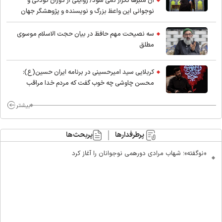
آن منبرها تکرار نمی شود/ روایتی از دوران کودکی و
نوجوانی این واعظ بزرگ و نویسنده و پژوهشگر جهان
اسلام
سه نصیحت مهم حافظ در بیان حجت الاسلام موسوی
مطلق
کربلایی سید امیر‌حسینی در برنامه ایران حسین(ع):
محسن چاوشی چه خوب گفت که مردم خدا مراقب
ماست/ مردم دهن تفرقه افکنان بزنند
بیشتر
پرطرفدارها
پربحث‌ها
«نوگفته»؛ شهاب مرادی دورهمی نوجوانان را آغاز کرد