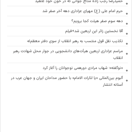
حمیدرضا رجب زاده مداح جوانی که در خون خود غلطید
حرم امام علی (ع) مهیای عزاداری دهه آخر صفر شد
دهه سوم صفر هیئت کجا برویم؟
آقا نخستین زائر این اربعین شد+فیلم
تکذیب نقل قول منتسب به رهبر انقلاب از سوی دفتر معظم‌له
مراسم عزاداری اربعین هیأت‌های دانشجویی در جوار محل شهادت رهبر
انقلاب
«نوگفته»؛ شهاب مرادی دورهمی نوجوانان را آغاز کرد
آلبوم بین‌المللی «یا لثارات الامام» با حضور مداحان ایران و جهان عرب در
آستانه انتشار