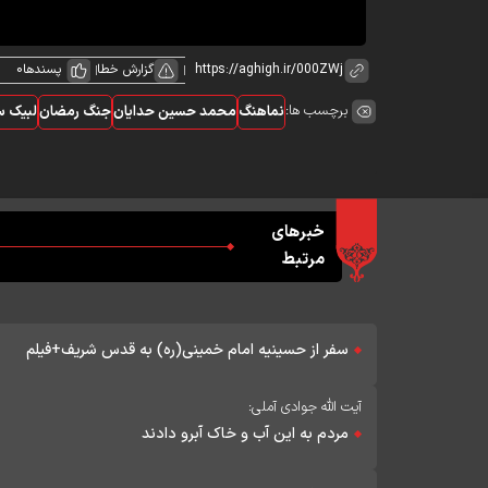
گزارش خطا
پسندها
0
برچسب ها:
نماهنگ
محمد حسین حدایان
جنگ رمضان
لبیک س
خبرهای
مرتبط
سفر از حسینیه امام خمینی(ره) به قدس شریف+فیلم
آیت الله جوادی آملی:
مردم به این آب و خاک آبرو دادند