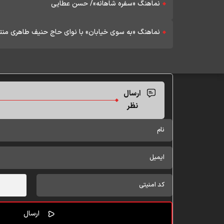
نماهنگ «سفره شاهانه»/ حسن عطایی
نماهنگ «به سوی خیابان» با نوای حاج حنیف طاهری منت
ارسال
نظر