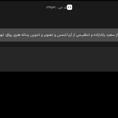
کد خبر :
۱۳۶۵۶۹
عید پاشازاده و تنـظیــمی از آریا شمس و تصویر و تدوین رسانه هنری رواق؛ تهی