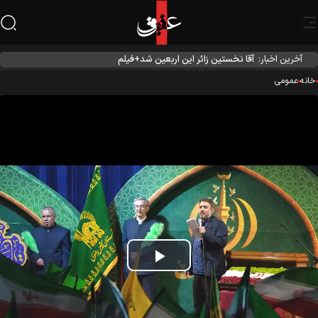
آخرین اخبار:
آقا نخستین زائر این اربعین شد+فیلم
نه
عمومی
Play
Video