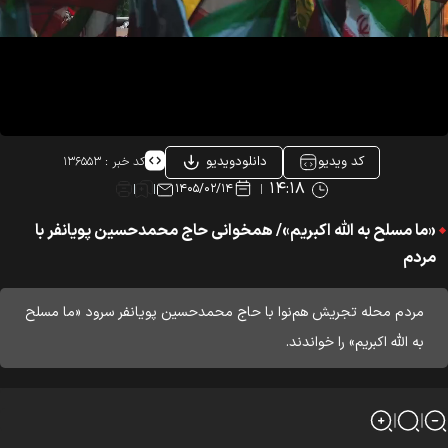
کد ویدیو
دانلودویدیو
کد خبر :
۱۳۶۵۵۳
۱۴:۱۸
۱۴۰۵/۰۲/۱۴
«ما مسلح به الله اکبریم»/ همخوانی حاج محمدحسین پویانفر با
مردم
مردم محله تجریش هم‌نوا با حاج محمدحسین پویانفر سرود «ما مسلح
به الله اکبریم» را خواندند.