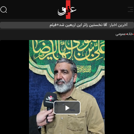
آخرین اخبار:
آقا نخستین زائر این اربعین شد+فیلم
نه
عمومی
Play
Video