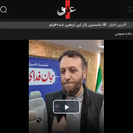
آخرین اخبار:
آقا نخستین زائر این اربعین شد+فیلم
نه
عمومی
Play
Video