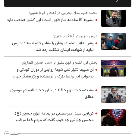
محمد غلوم مداح بحرینی در گفت و گو با عقیق:
تشییع آقا مقدمه ساز ظهور است/ این کشور صاحب دارد
عباس موزون در گفتگو با عقیق:
رهبر انقلاب تمام عمرشان را مقابل ظلم ایستادند پس
نباید از شهادت ایشان شگفت زده شد
بخش اول گفت و گوی عقیق با استاد حسین انصاریان:
آن منبرها تکرار نمی شود/ روایتی از دوران کودکی و
نوجوانی این واعظ بزرگ و نویسنده و پژوهشگر جهان
اسلام
سه نصیحت مهم حافظ در بیان حجت الاسلام موسوی
مطلق
کربلایی سید امیر‌حسینی در برنامه ایران حسین(ع):
محسن چاوشی چه خوب گفت که مردم خدا مراقب
ماست/ مردم دهن تفرقه افکنان بزنند
بیشتر