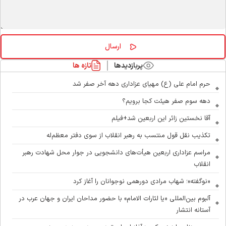
پربازدیدها
تازه ها
حرم امام علی (ع) مهیای عزاداری دهه آخر صفر شد
دهه سوم صفر هیئت کجا برویم؟
آقا نخستین زائر این اربعین شد+فیلم
تکذیب نقل قول منتسب به رهبر انقلاب از سوی دفتر معظم‌له
مراسم عزاداری اربعین هیأت‌های دانشجویی در جوار محل شهادت رهبر
انقلاب
«نوگفته»؛ شهاب مرادی دورهمی نوجوانان را آغاز کرد
آلبوم بین‌المللی «یا لثارات الامام» با حضور مداحان ایران و جهان عرب در
آستانه انتشار