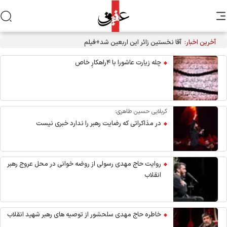
آخرین اخبار:
آقا نخستین زائر این اربعین شد+فیلم
چله زیارت عاشورا با ۴راهکارِ خاص
کربلایی حسین طاهری:
در مذاکراتی که رضایت رهبر را ندارد خبری نیست
روایت حاج مهدی رسولی از روضه خوانی در محل عروج رهبر
انقلاب
خاطره حاج مهدی سلحشور از توصیه های رهبر شهید انقلاب