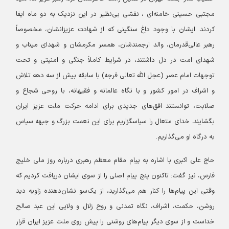
مجتبی حسینی خامنه‌ای ، نقشی بی‌نظیر در این نزدیک به دو ماه ایفا
کردند. ایشان با وجود داغ سنگینی که از شهادت عزیزانشان، مخصوصاً
رهبر عالی‌قدرمان، والد ارجمندشان، همسر مکرمشان و شهدای میناب و
شهدای امت در دل داشتند، در شرایط کاملاً جنگی و امنیتی و تحت
توجهات امام عصر (عجل الله تعالی فرجه) با سابقه بیش از سه دهه تلاش
و اشراف در امور کشور و با نگاه عالمانه و فقیهانه، با روحی شجاع و
صلابت، توانستند افق‌های جدیدی برای ادامه حرکت ملت عزیز ایران
بگشایند. خدای متعال را سپاسگزاریم برای این نعمت بزرگ و جبهه سپاس
به درگاه او می‌گذاریم.
حاج علی اکبری با اشاره به پیام مقام معظم رهبری درباره روز ملی خلیج
فارس، نیز گفت: تاکنون پنج پیام اصلی را از سوی ایشان دریافت کردیم که
وقتی این پیام‌ها را کنار هم می‌گذارید، از یک‌سو نشان‌دهنده زاویه دید
روشن، حکمت، اشراف، نگاه تمدنی و روح زلال و ولایی این عبد صالح
خداست و از سوی دیگر پیام‌های روشنی را پیش روی ملت عزیز ایران قرار