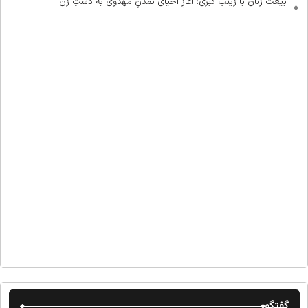
بیعت زنان با زینب کبری؛ آغازِ احیای تمدنِ مهدوی به دستِ زن
گفتگو