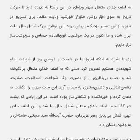
به لطف خدای متعال سهم ویژه‌ای در این راستا به عهده دارد تا حرکت
تاریخ به سوی افق روشن طلوع خورشید ولایت عظما، برای تسریع در
ظهور، از این مسیر نزدیک‌تر پیش برود. این توفیق بزرگ شامل حال ملت
ایران شده و ما اکنون در یک موقعیت فوق‌العاده حساس و سرنوشت‌ساز
قرار داریم.
وی با اشاره به اینکه امروز ما در شصت و دومین روز از شهادت امام
شهیدمان هستیم تصریح کرد: ملتی که به لطف خدای متعال برانگیخته
شد و نصاب بی‌نظیری را از بصیرت، وفا، شجاعت، استقامت، صلابت،
دشمن‌شناسی و دشمن‌ستیزی به میدان آورد. این ملت جهان را انگشت به
دهان کرده و خیره‌کننده و شگفتی‌ساز بوده است. در این ایامی که پشت
سر گذاشتیم، لطف خدای متعال شامل حال ما شد و این لطف خاص
الهی، نقش بی‌بدیل رهبر عزیزمان، حضرت آیت‌الله سید مجتبی خامنه‌ای را
به وضوح نشان داد.
خطیب نماز جمعه تهران در همین راستا خاطرنشان کرد: رهبر عزیز ما، سید