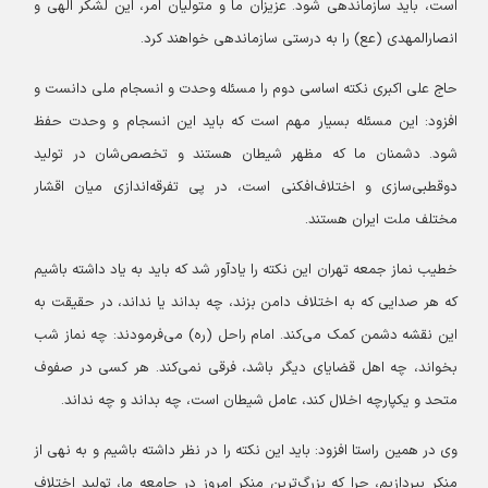
است، باید سازماندهی شود. عزیزان ما و متولیان امر، این لشکر الهی و
انصارالمهدی (عع) را به درستی سازماندهی خواهند کرد.
حاج علی اکبری نکته اساسی دوم را مسئله وحدت و انسجام ملی دانست و
افزود: این مسئله بسیار مهم است که باید این انسجام و وحدت حفظ
شود. دشمنان ما که مظهر شیطان هستند و تخصص‌شان در تولید
دوقطبی‌سازی و اختلاف‌افکنی است، در پی تفرقه‌اندازی میان اقشار
مختلف ملت ایران هستند.
خطیب نماز جمعه تهران این نکته را یادآور شد که باید به یاد داشته باشیم
که هر صدایی که به اختلاف دامن بزند، چه بداند یا نداند، در حقیقت به
این نقشه دشمن کمک می‌کند. امام راحل (ره) می‌فرمودند: چه نماز شب
بخواند، چه اهل قضایای دیگر باشد، فرقی نمی‌کند. هر کسی در صفوف
متحد و یکپارچه اخلال کند، عامل شیطان است، چه بداند و چه نداند.
وی در همین راستا افزود: باید این نکته را در نظر داشته باشیم و به نهی از
منکر بپردازیم، چرا که بزرگ‌ترین منکر امروز در جامعه ما، تولید اختلاف