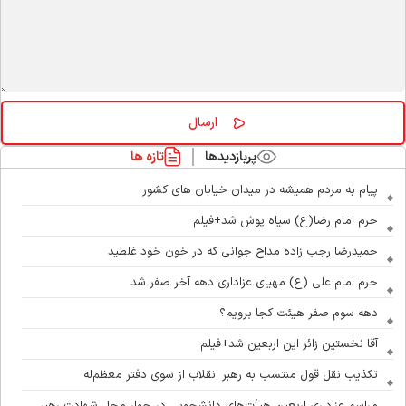
پربازدیدها
تازه ها
پیام به مردم همیشه در میدان خیابان های کشور
حرم امام رضا(ع) سیاه پوش شد+فیلم
حمیدرضا رجب زاده مداح جوانی که در خون خود غلطید
حرم امام علی (ع) مهیای عزاداری دهه آخر صفر شد
دهه سوم صفر هیئت کجا برویم؟
آقا نخستین زائر این اربعین شد+فیلم
تکذیب نقل قول منتسب به رهبر انقلاب از سوی دفتر معظم‌له
مراسم عزاداری اربعین هیأت‌های دانشجویی در جوار محل شهادت رهبر