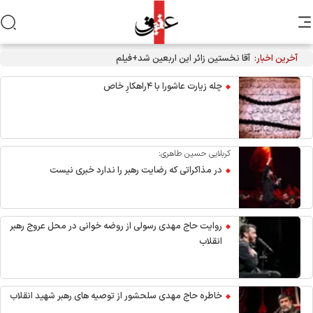
آخرین اخبار:
آقا نخستین زائر این اربعین شد+فیلم
چله زیارت عاشورا با ۴راهکارِ خاص
کربلایی حسین طاهری:
در مذاکراتی که رضایت رهبر را ندارد خبری نیست
روایت حاج مهدی رسولی از روضه خوانی در محل عروج رهبر
انقلاب
خاطره حاج مهدی سلحشور از توصیه های رهبر شهید انقلاب