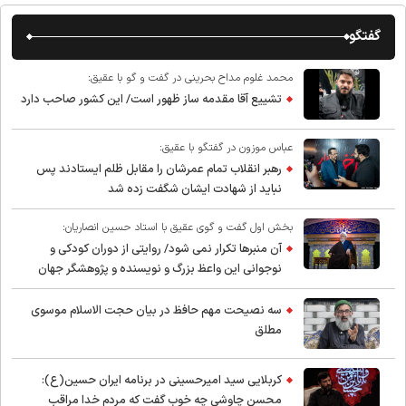
گفتگو
محمد غلوم مداح بحرینی در گفت و گو با عقیق:
تشییع آقا مقدمه ساز ظهور است/ این کشور صاحب دارد
عباس موزون در گفتگو با عقیق:
رهبر انقلاب تمام عمرشان را مقابل ظلم ایستادند پس
نباید از شهادت ایشان شگفت زده شد
بخش اول گفت و گوی عقیق با استاد حسین انصاریان:
آن منبرها تکرار نمی شود/ روایتی از دوران کودکی و
نوجوانی این واعظ بزرگ و نویسنده و پژوهشگر جهان
اسلام
سه نصیحت مهم حافظ در بیان حجت الاسلام موسوی
مطلق
کربلایی سید امیر‌حسینی در برنامه ایران حسین(ع):
محسن چاوشی چه خوب گفت که مردم خدا مراقب