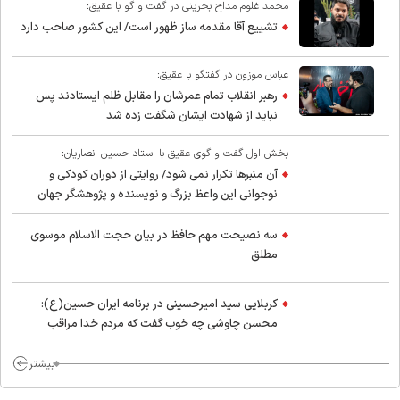
محمد غلوم مداح بحرینی در گفت و گو با عقیق:
تشییع آقا مقدمه ساز ظهور است/ این کشور صاحب دارد
عباس موزون در گفتگو با عقیق:
رهبر انقلاب تمام عمرشان را مقابل ظلم ایستادند پس
نباید از شهادت ایشان شگفت زده شد
بخش اول گفت و گوی عقیق با استاد حسین انصاریان:
آن منبرها تکرار نمی شود/ روایتی از دوران کودکی و
نوجوانی این واعظ بزرگ و نویسنده و پژوهشگر جهان
اسلام
سه نصیحت مهم حافظ در بیان حجت الاسلام موسوی
مطلق
کربلایی سید امیر‌حسینی در برنامه ایران حسین(ع):
محسن چاوشی چه خوب گفت که مردم خدا مراقب
ماست/ مردم دهن تفرقه افکنان بزنند
بیشتر