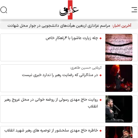
آخرین اخبار:
مراسم عزاداری اربعین هیأت‌های دانشجویی در جوار محل شهادت
رهبر انقلاب
چله زیارت عاشورا با ۴راهکارِ خاص
کربلایی حسین طاهری:
در مذاکراتی که رضایت رهبر را ندارد خبری نیست
روایت حاج مهدی رسولی از روضه خوانی در محل عروج رهبر
انقلاب
خاطره حاج مهدی سلحشور از توصیه های رهبر شهید انقلاب