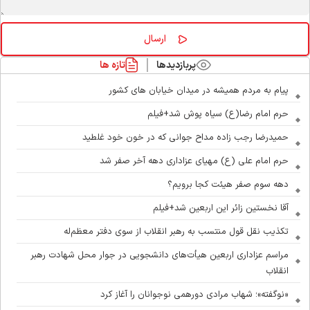
پربازدیدها
تازه ها
پیام به مردم همیشه در میدان خیابان های کشور
حرم امام رضا(ع) سیاه پوش شد+فیلم
حمیدرضا رجب زاده مداح جوانی که در خون خود غلطید
حرم امام علی (ع) مهیای عزاداری دهه آخر صفر شد
دهه سوم صفر هیئت کجا برویم؟
آقا نخستین زائر این اربعین شد+فیلم
تکذیب نقل قول منتسب به رهبر انقلاب از سوی دفتر معظم‌له
مراسم عزاداری اربعین هیأت‌های دانشجویی در جوار محل شهادت رهبر
انقلاب
«نوگفته»؛ شهاب مرادی دورهمی نوجوانان را آغاز کرد