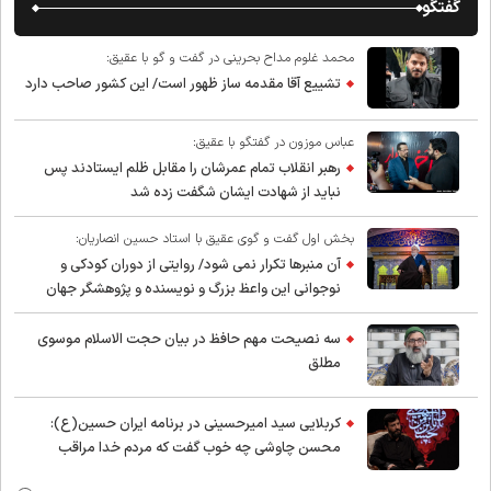
گفتگو
محمد غلوم مداح بحرینی در گفت و گو با عقیق:
تشییع آقا مقدمه ساز ظهور است/ این کشور صاحب دارد
عباس موزون در گفتگو با عقیق:
رهبر انقلاب تمام عمرشان را مقابل ظلم ایستادند پس
نباید از شهادت ایشان شگفت زده شد
بخش اول گفت و گوی عقیق با استاد حسین انصاریان:
آن منبرها تکرار نمی شود/ روایتی از دوران کودکی و
نوجوانی این واعظ بزرگ و نویسنده و پژوهشگر جهان
اسلام
سه نصیحت مهم حافظ در بیان حجت الاسلام موسوی
مطلق
کربلایی سید امیر‌حسینی در برنامه ایران حسین(ع):
محسن چاوشی چه خوب گفت که مردم خدا مراقب
ماست/ مردم دهن تفرقه افکنان بزنند