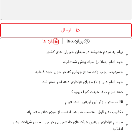
پربازدیدها
تازه ها
پیام به مردم همیشه در میدان خیابان های کشور
حرم امام رضا(ع) سیاه پوش شد+فیلم
حمیدرضا رجب زاده مداح جوانی که در خون خود غلطید
حرم امام علی (ع) مهیای عزاداری دهه آخر صفر شد
دهه سوم صفر هیئت کجا برویم؟
آقا نخستین زائر این اربعین شد+فیلم
تکذیب نقل قول منتسب به رهبر انقلاب از سوی دفتر معظم‌له
مراسم عزاداری اربعین هیأت‌های دانشجویی در جوار محل شهادت رهبر
انقلاب