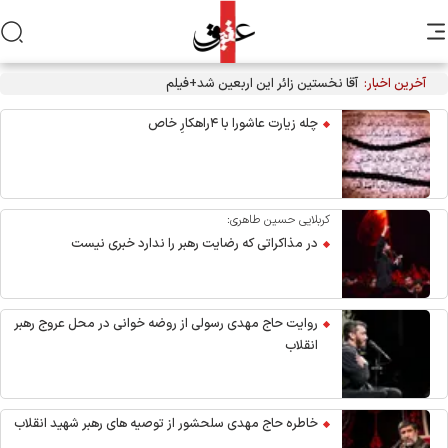
آخرین اخبار:
آقا نخستین زائر این اربعین شد+فیلم
چله زیارت عاشورا با ۴راهکارِ خاص
کربلایی حسین طاهری:
در مذاکراتی که رضایت رهبر را ندارد خبری نیست
روایت حاج مهدی رسولی از روضه خوانی در محل عروج رهبر
انقلاب
خاطره حاج مهدی سلحشور از توصیه های رهبر شهید انقلاب