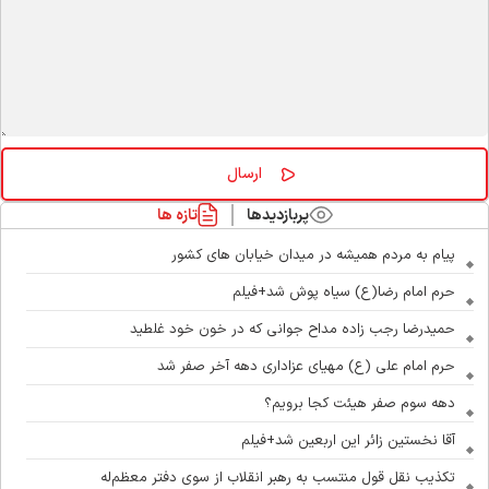
پربازدیدها
تازه ها
پیام به مردم همیشه در میدان خیابان های کشور
حرم امام رضا(ع) سیاه پوش شد+فیلم
حمیدرضا رجب زاده مداح جوانی که در خون خود غلطید
حرم امام علی (ع) مهیای عزاداری دهه آخر صفر شد
دهه سوم صفر هیئت کجا برویم؟
آقا نخستین زائر این اربعین شد+فیلم
تکذیب نقل قول منتسب به رهبر انقلاب از سوی دفتر معظم‌له