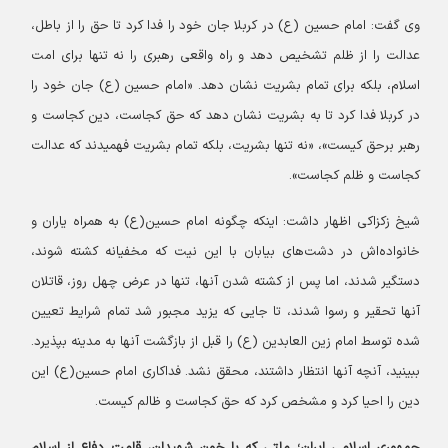
وی گفت: امام حسین (ع) در کربلا جان خود را فدا کرد تا حق را از باطل،
عدالت را از ظلم تشخیص دهد و راه واقعی رهبری را نه تنها برای امت
اسلام، بلکه برای تمام بشریت نشان دهد. «امام حسین (ع) جان خود را
در کربلا فدا کرد تا به بشریت نشان دهد که حق کجاست، دین کجاست و
رهبر برحق کیست»، «نه تنها بشریت، بلکه تمام بشریت فهمیدند که عدالت
کجاست و ظلم کجاست».
شیخ زکزاکی اظهار داشت: اینکه چگونه امام حسین(ع) به همراه یاران و
خانواده‌اش در دشت‌های بیابان با این نیت که مخفیانه کشته شوند،
دستگیر شدند، اما پس از کشته شدن آنها، تنها در عرض چهل روز، قاتلان
آنها تحقیر و رسوا شدند، تا جایی که یزید مجبور شد تمام شرایط تعیین
شده توسط امام زین العابدین (ع) را قبل از بازگشت آنها به مدینه بپذیرد.
ببینید، آنچه آنها انتظار داشتند، محقق نشد. فداکاری امام حسین(ع) این
دین را احیا کرد و مشخص کرد که حق کجاست و ظالم کیست.