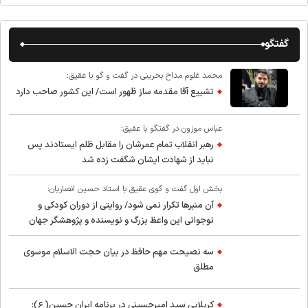
گفتگو
محمد غلوم مداح بحرینی در گفت و گو با عقیق:
تشییع آقا مقدمه ساز ظهور است/ این کشور صاحب دارد
عباس موزون در گفتگو با عقیق:
رهبر انقلاب تمام عمرشان را مقابل ظلم ایستادند پس
نباید از شهادت ایشان شگفت زده شد
بخش اول گفت و گوی عقیق با استاد حسین انصاریان:
آن منبرها تکرار نمی شود/ روایتی از دوران کودکی و
نوجوانی این واعظ بزرگ و نویسنده و پژوهشگر جهان
اسلام
سه نصیحت مهم حافظ در بیان حجت الاسلام موسوی
مطلق
کربلایی سید امیر‌حسینی در برنامه ایران حسین(ع):