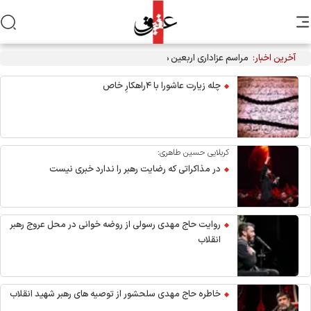
آخرین اخبار:
مراسم عزاداری اربعین هیأت‌های دانشجویی در جوار محل شهادت
رهبر انقلاب
چله زیارت عاشورا با ۴راهکارِ خاص
کربلایی حسین طاهری:
در مذاکراتی که رضایت رهبر را ندارد خبری نیست
روایت حاج مهدی رسولی از روضه خوانی در محل عروج رهبر
انقلاب
خاطره حاج مهدی سلحشور از توصیه های رهبر شهید انقلاب