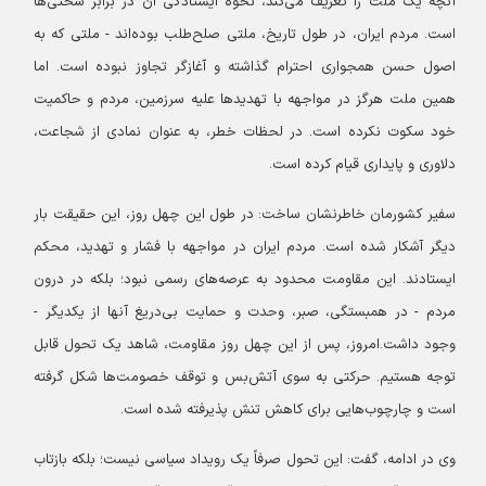
آنچه یک ملت را تعریف می‌کند، نحوه ایستادگی آن در برابر سختی‌ها
است. مردم ایران، در طول تاریخ، ملتی صلح‌طلب بوده‌اند - ملتی که به
اصول حسن همجواری احترام گذاشته و آغازگر تجاوز نبوده است. اما
همین ملت هرگز در مواجهه با تهدیدها علیه سرزمین، مردم و حاکمیت
خود سکوت نکرده است. در لحظات خطر، به عنوان نمادی از شجاعت،
دلاوری و پایداری قیام کرده است.
سفیر کشورمان خاطرنشان ساخت: در طول این چهل روز، این حقیقت بار
دیگر آشکار شده است. مردم ایران در مواجهه با فشار و تهدید، محکم
ایستادند. این مقاومت محدود به عرصه‌های رسمی نبود؛ بلکه در درون
مردم - در همبستگی، صبر، وحدت و حمایت بی‌دریغ آنها از یکدیگر -
وجود داشت.امروز، پس از این چهل روز مقاومت، شاهد یک تحول قابل
توجه هستیم. حرکتی به سوی آتش‌بس و توقف خصومت‌ها شکل گرفته
است و چارچوب‌هایی برای کاهش تنش پذیرفته شده است.
وی در ادامه، گفت: این تحول صرفاً یک رویداد سیاسی نیست؛ بلکه بازتاب