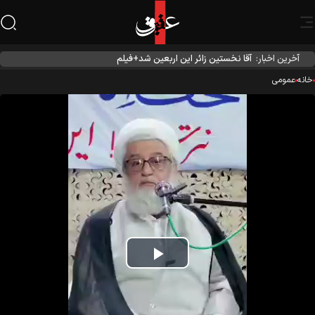
آخرین اخبار:
آقا نخستین زائر این اربعین شد+فیلم
نه
عمومی
Play
Video