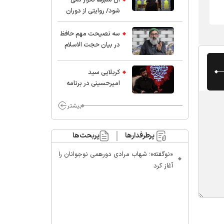
شود/ روایتی از دوران
کودکی و نوجوانی این
واعظ بزرگ و نویسنده و
سه نصیحت مهم حافظ
پژوهشگر جهان اسلام
در بیان حجت الاسلام
موسوی مطلق
کربلایی سید
امیر‌حسینی در برنامه
ایران حسین(ع):
محسن چاوشی چه
بیشتر
خوب گفت که مردم خدا
مراقب ماست/ مردم
پرطرفدارها
پربحث‌ها
دهن تفرقه افکنان بزنند
«نوگفته»؛ شهاب مرادی دورهمی نوجوانان را
آغاز کرد