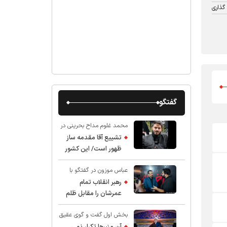
گذاری
گفتگو
محمد غلوم مداح بحرینی در
گفت و گو با عقیق:
تشییع آقا مقدمه ساز
ظهور است/ این کشور
صاحب دارد
عباس موزون در گفتگو با
عقیق:
رهبر انقلاب تمام
عمرشان را مقابل ظلم
ایستادند پس نباید از
بخش اول گفت و گوی عقیق
شهادت ایشان شگفت
با استاد حسین انصاریان:
زده شد
آن منبرها تکرار نمی