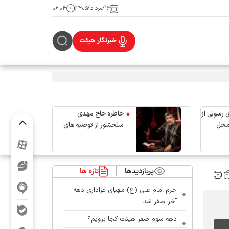
۱۶/مرداد/۱۴۰۵
۰۶:۰۴
خبرنگار هیئت
 رسولی از
خاطره حاج مهدی
محل
سلحشور از توصیه های
رهبر شهید انقلاب
پربازدیدها
تازه ها
حرم امام علی (ع) مهیای عزاداری دهه
آخر صفر شد
دهه سوم صفر هیئت کجا برویم؟