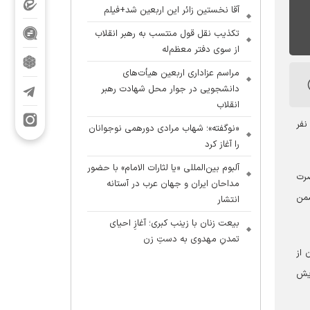
آقا نخستین زائر این اربعین شد+فیلم
تکذیب نقل قول منتسب به رهبر انقلاب
از سوی دفتر معظم‌له
مراسم عزاداری اربعین هیأت‌های
دانشجویی در جوار محل شهادت رهبر
انقلاب
ندگان پویش جانفدا از مرز ۳۰ میلیون نفر
«نوگفته»؛ شهاب مرادی دورهمی نوجوانان
را آغاز کرد
آلبوم بین‌المللی «یا لثارات الامام» با حضور
حضرت
مداحان ایران و جهان عرب در آستانه
شمن
انتشار
بیعت زنان با زینب کبری؛ آغازِ احیای
تمدنِ مهدوی به دستِ زن
 از
یش