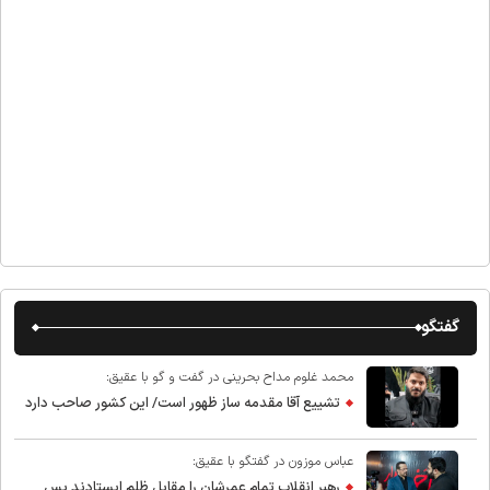
گفتگو
محمد غلوم مداح بحرینی در گفت و گو با عقیق:
تشییع آقا مقدمه ساز ظهور است/ این کشور صاحب دارد
عباس موزون در گفتگو با عقیق:
رهبر انقلاب تمام عمرشان را مقابل ظلم ایستادند پس