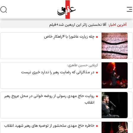
آخرین اخبار:
آقا نخستین زائر این اربعین شد+فیلم
چله زیارت عاشورا با ۴راهکارِ خاص
کربلایی حسین طاهری:
در مذاکراتی که رضایت رهبر را ندارد خبری نیست
روایت حاج مهدی رسولی از روضه خوانی در محل عروج رهبر
انقلاب
خاطره حاج مهدی سلحشور از توصیه های رهبر شهید انقلاب