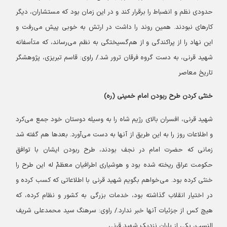
حدودی نظم و انضباط را برقرار کند و در این زمان بود که مستشاران، دیگر
کارهای نبودند. همین روند را داشت در ارتش به خوبی پیش می‌رفت و
این نهاد را از پراکندگی و از هم‌گسیختگی به نظم می‌رساند، که متأسفانه
شهید قرنی، به دست گروه فرقان ترور شد./ راوی: قاسم تبریزی، پژوهشگر
تاریخ معاصر
خنثی کردن طرح ربودن امام خمینی (ره)
شهید قرنی، افسران بالای رژیم شاه را به وسیله دوستان خود جمع می‌کرد
و اطلاعات روز را به این طریق از آنها به دست می‌آورد. بعدها هم گفته شد
زمانی که حضرت امام در نجف بودند، طرح ربودن ایشان با توافق
حکومت عراق ریخته شده بود و هوشیاری اطرافیان معظمٌ له این طرح را
خنثی کرده بود. می‌خواهم بگویم شهید قرنی با اطلاعاتی که کسب کرده و
در اختیار انقلاب گذاشته بود، خدمات بزرگی به کشور و نظام کرده، که
هیچ کس از جزئیات آنها خبر ندارد./ راوی: سرهنگ سید محمدعلی شریف
النسب، یکی از یاران نزدیک شهید قرنی