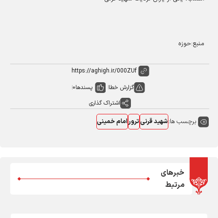
منبع:حوزه
گزارش خطا
پسندها
0
اشتراک گذاری
برچسب ها:
شهید قرنی
ترور
امام خمینی
خبرهای
مرتبط