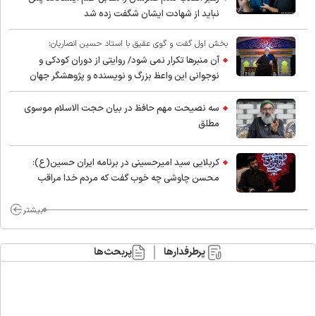
نباید از شهادت ایشان شگفت زده شد
بخش اول گفت و گوی عقیق با استاد حسین انصاریان:
آن منبرها تکرار نمی شود/ روایتی از دوران کودکی و
نوجوانی این واعظ بزرگ و نویسنده و پژوهشگر جهان
اسلام
سه نصیحت مهم حافظ در بیان حجت الاسلام موسوی
مطلق
کربلایی سید امیر‌حسینی در برنامه ایران حسین(ع):
محسن چاوشی چه خوب گفت که مردم خدا مراقب
ماست/ مردم دهن تفرقه افکنان بزنند
بیشتر
پرطرفدارها
پربحث‌ها