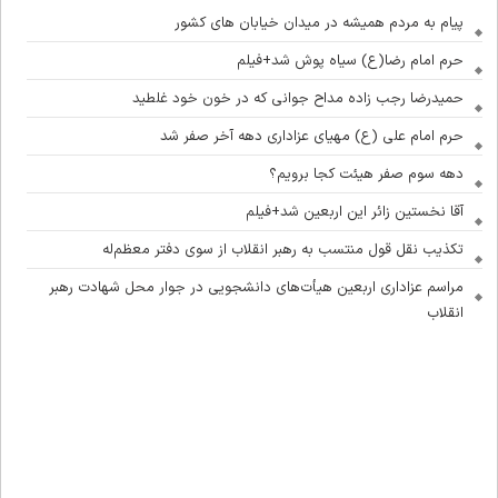
پیام به مردم همیشه در میدان خیابان های کشور
حرم امام رضا(ع) سیاه پوش شد+فیلم
حمیدرضا رجب زاده مداح جوانی که در خون خود غلطید
حرم امام علی (ع) مهیای عزاداری دهه آخر صفر شد
دهه سوم صفر هیئت کجا برویم؟
آقا نخستین زائر این اربعین شد+فیلم
تکذیب نقل قول منتسب به رهبر انقلاب از سوی دفتر معظم‌له
مراسم عزاداری اربعین هیأت‌های دانشجویی در جوار محل شهادت رهبر
انقلاب