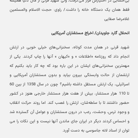
بی‌حسابی در اختیارش قرار می‌گرفت، ولی شهید قرنی از مال دنیا همیشه
فقط همان یک دستگاه خانه را داشت./ راوی: حجت الاسلام والمسلمین
غلامرضا صفایی
انحلال گارد جاویدان/ اخراج مستشاران آمریکایی
شهید قرنی در همان مدت کوتاه، سخنرانی‌های خیلی خوبی در ارتش
انجام داد که روزنامه «اطلاعات » و «کیهان » آنها را چاپ کردند. یکی از
مهمترین سخنرانی‌های ایشان در این باره بود که چه کار باید بکنیم که
ارتشمان از حالت وابستگی بیرون بیاید و بدون مستشاران آمریکایی و
اسرائیلی، یک ارتش مستقل داشته باشیم؟ چون در سال 1358 از بین 60
تا 110 هزار مستشار، بیش از هفت هزار مستشار خارجی هنوز در کشور
حضور داشتند تا با سلطه‌شان، ارتش را غصب کند. اما روند حرکت انقلاب
و وجود ترس، وحشت، رعب در درون مستشاران و عوامل آن گسترده شد
و احساس کردند دیگر در ایران جای ماندن آنها نیست و این نکات را می
توان از اسناد لانه جاسوسی به دست آورد.