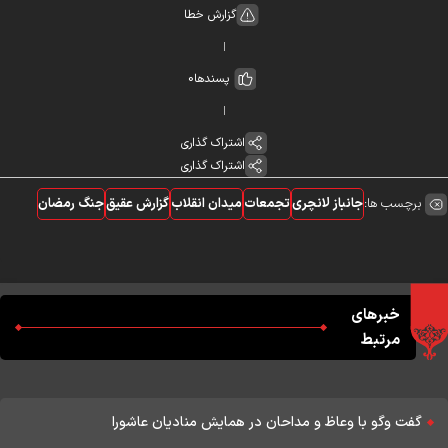
گزارش خطا
پسندها
0
اشتراک گذاری
اشتراک گذاری
برچسب ها:
جانباز لانچری
تجمعات
میدان انقلاب
گزارش عقیق
جنگ رمضان
خبرهای
مرتبط
گفت وگو با وعاظ و مداحان در همایش منادیان عاشورا