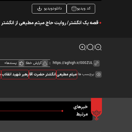
کد ویدیو
دانلودویدیو
قصه یک انگشتر/ روایت حاج میثم مطیعی از انگشتر ه
گزارش خطا
پسندها
0
برچسب ها:
میثم مطیعی
انگشتر حضرت آقا
رهبر شهید انقلاب
ب
خبرهای
مرتبط