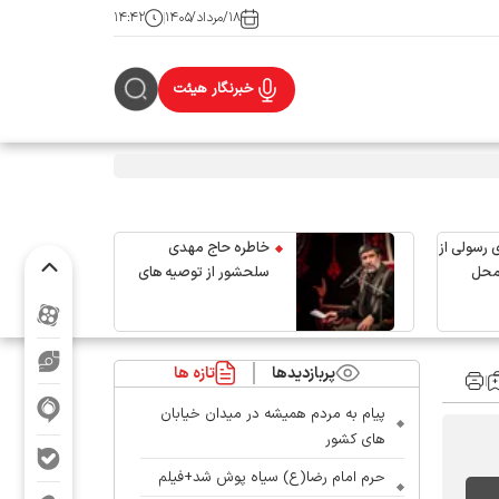
۱۸/مرداد/۱۴۰۵
۱۴:۴۲
خبرنگار هیئت
 رسولی از
خاطره حاج مهدی
محل
سلحشور از توصیه های
رهبر شهید انقلاب
پربازدیدها
تازه ها
پیام به مردم همیشه در میدان خیابان
های کشور
حرم امام رضا(ع) سیاه پوش شد+فیلم