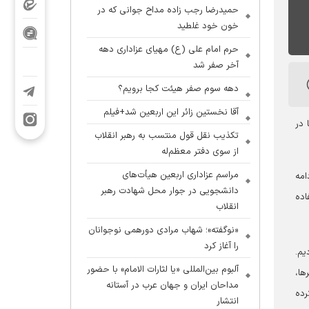
حمیدرضا رجب زاده مداح جوانی که در
خون خود غلطید
حرم امام علی (ع) مهیای عزاداری دهه
آخر صفر شد
دهه سوم صفر هیئت کجا برویم؟
آقا نخستین زائر این اربعین شد+فیلم
 در
تکذیب نقل قول منتسب به رهبر انقلاب
از سوی دفتر معظم‌له
مراسم عزاداری اربعین هیأت‌های
امه
دانشجویی در جوار محل شهادت رهبر
اده
انقلاب
«نوگفته»؛ شهاب مرادی دورهمی نوجوانان
را آغاز کرد
کردیم.
آلبوم بین‌المللی «یا لثارات الامام» با حضور
برها،
مداحان ایران و جهان عرب در آستانه
کرده
انتشار