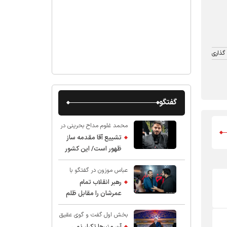
گذاری
گفتگو
محمد غلوم مداح بحرینی در
گفت و گو با عقیق:
تشییع آقا مقدمه ساز
ظهور است/ این کشور
صاحب دارد
عباس موزون در گفتگو با
عقیق:
رهبر انقلاب تمام
عمرشان را مقابل ظلم
ایستادند پس نباید از
بخش اول گفت و گوی عقیق
شهادت ایشان شگفت
با استاد حسین انصاریان:
زده شد
آن منبرها تکرار نمی