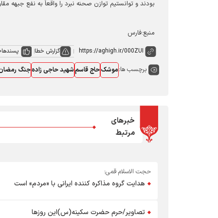
بودند و توانستیم توازن صحنه نبرد را واقعاً به نفع جبهه مق
منبع:فارس
گزارش خطا
پسندها
0
برچسب ها:
موشک
حاج قاسم
شهید حاجی زاده
جنگ رمضان
خبرهای
مرتبط
حجت الاسلام قمی:
هدایت گروه مذاکره کننده ایرانی با «مردم» است
تصاویر/حرم حضرت سکینه(س)این روزها