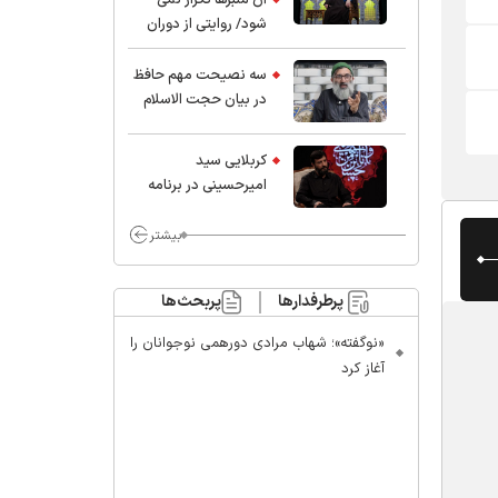
شود/ روایتی از دوران
کودکی و نوجوانی این
واعظ بزرگ و نویسنده و
سه نصیحت مهم حافظ
پژوهشگر جهان اسلام
در بیان حجت الاسلام
موسوی مطلق
کربلایی سید
امیر‌حسینی در برنامه
ایران حسین(ع):
محسن چاوشی چه
بیشتر
خوب گفت که مردم خدا
مراقب ماست/ مردم
پرطرفدارها
پربحث‌ها
دهن تفرقه افکنان بزنند
«نوگفته»؛ شهاب مرادی دورهمی نوجوانان را
آغاز کرد