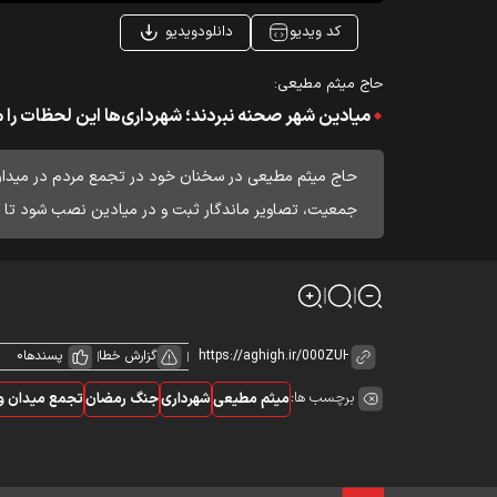
کد ویدیو
دانلودویدیو
حاج میثم مطیعی:
میادین شهر صحنه نبردند؛ شهرداری‌ها این لحظات را ما
حاج میثم مطیعی در سخنان خود در تجمع مردم در میدان و
جمعیت، تصاویر ماندگار ثبت و در میادین نصب شود تا نسل‌
گزارش خطا
پسندها
0
برچسب ها:
میثم مطیعی
شهرداری
جنگ رمضان
تجمع میدان و