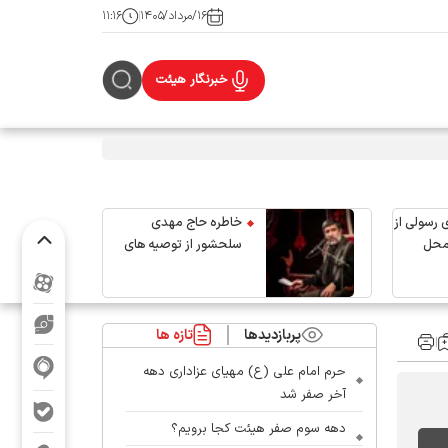
۱۶/مرداد/۱۴۰۵
۱۱:۱۶
خبرنگار هیئت
 رسولی از
خاطره حاج مهدی
محل
سلحشور از توصیه های
رهبر شهید انقلاب
پربازدیدها
تازه ها
حرم امام علی (ع) مهیای عزاداری دهه
آخر صفر شد
دهه سوم صفر هیئت کجا برویم؟