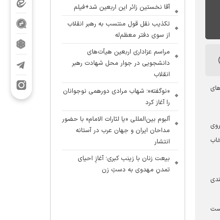
آقا نخستین زائر این اربعین شد+فیلم
تکذیب نقل قول منتسب به رهبر انقلاب
از سوی دفتر معظم‌له
مراسم عزاداری اربعین هیأت‌های
دانشجویی در جوار محل شهادت رهبر
انقلاب
های
«نوگفته»؛ شهاب مرادی دورهمی نوجوانان
را آغاز کرد
آلبوم بین‌المللی «یا لثارات الامام» با حضور
روی
مداحان ایران و جهان عرب در آستانه
نتخاب
انتشار
بیعت زنان با زینب کبری؛ آغازِ احیای
تمدنِ مهدوی به دستِ زن
ندی
رار است