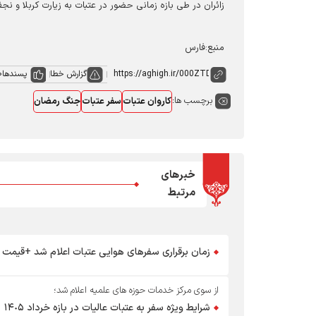
زائران در طی بازه زمانی حضور در عتبات به زیارت کربلا و‌
منبع:فارس
گزارش خطا
پسندها
0
برچسب ها:
کاروان عتبات
سفر عتبات
جنگ رمضان
خبرهای
مرتبط
زمان برقراری سفرهای هوایی عتبات اعلام شد +قیمت
از سوی مرکز خدمات حوزه های علمیه اعلام شد؛
شرایط ویژه سفر به عتبات عالیات در بازه خرداد ۱۴٠۵