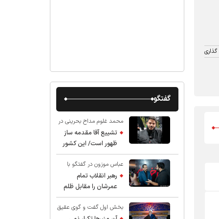
گذاری
گفتگو
محمد غلوم مداح بحرینی در
گفت و گو با عقیق:
تشییع آقا مقدمه ساز
ظهور است/ این کشور
صاحب دارد
عباس موزون در گفتگو با
عقیق:
رهبر انقلاب تمام
عمرشان را مقابل ظلم
ایستادند پس نباید از
بخش اول گفت و گوی عقیق
شهادت ایشان شگفت
با استاد حسین انصاریان:
زده شد
آن منبرها تکرار نمی