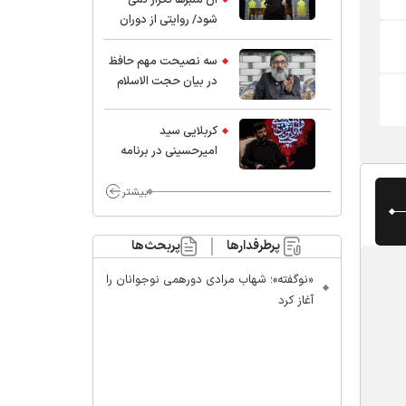
شود/ روایتی از دوران
کودکی و نوجوانی این
واعظ بزرگ و نویسنده و
سه نصیحت مهم حافظ
پژوهشگر جهان اسلام
در بیان حجت الاسلام
موسوی مطلق
کربلایی سید
امیر‌حسینی در برنامه
ایران حسین(ع):
محسن چاوشی چه
بیشتر
خوب گفت که مردم خدا
مراقب ماست/ مردم
پرطرفدارها
پربحث‌ها
دهن تفرقه افکنان بزنند
«نوگفته»؛ شهاب مرادی دورهمی نوجوانان را
آغاز کرد