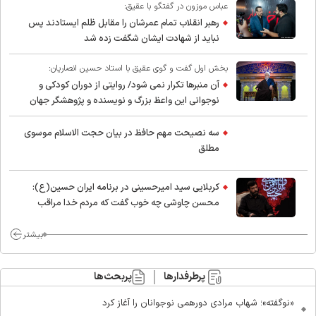
عباس موزون در گفتگو با عقیق:
رهبر انقلاب تمام عمرشان را مقابل ظلم ایستادند پس
نباید از شهادت ایشان شگفت زده شد
بخش اول گفت و گوی عقیق با استاد حسین انصاریان:
آن منبرها تکرار نمی شود/ روایتی از دوران کودکی و
نوجوانی این واعظ بزرگ و نویسنده و پژوهشگر جهان
اسلام
سه نصیحت مهم حافظ در بیان حجت الاسلام موسوی
مطلق
کربلایی سید امیر‌حسینی در برنامه ایران حسین(ع):
محسن چاوشی چه خوب گفت که مردم خدا مراقب
ماست/ مردم دهن تفرقه افکنان بزنند
بیشتر
پرطرفدارها
پربحث‌ها
«نوگفته»؛ شهاب مرادی دورهمی نوجوانان را آغاز کرد