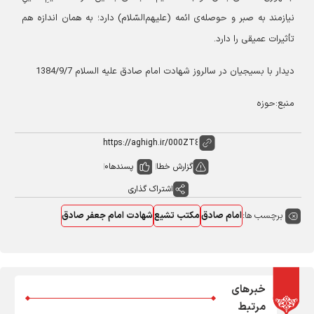
نیازمند به صبر و حوصله‌ی ائمه (علیهم‌السّلام) دارد؛ به همان اندازه هم
تأثیرات عمیقی را دارد.
دیدار با بسیجیان در سالروز شهادت امام صادق علیه السلام 1384/9/7
منبع:حوزه
گزارش خطا
پسندها
0
اشتراک گذاری
برچسب ها:
امام صادق
مکتب تشیع
شهادت امام جعفر صادق
خبرهای
مرتبط