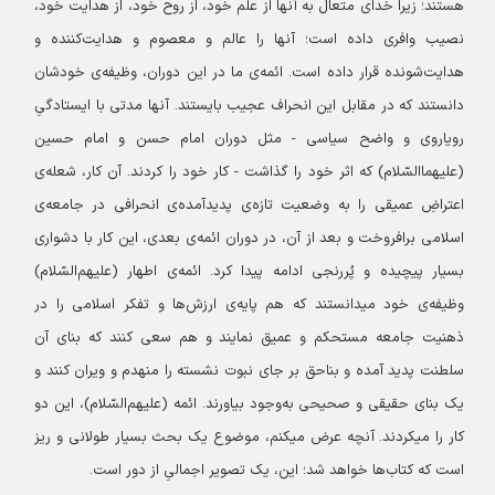
هستند؛ زیرا خدای متعال به آنها از علم خود، از روح خود، از هدایت خود،
نصیب وافری داده است؛ آنها را عالم و معصوم و هدایت‌کننده و
هدایت‌شونده قرار داده است. ائمه‌ی ما در این دوران، وظیفه‌ی خودشان
دانستند که در مقابل این انحراف عجیب بایستند. آنها مدتی با ایستادگیِ
رویاروی و واضح سیاسی - مثل دوران امام حسن و امام حسین
(علیهماالسّلام) که اثر خود را گذاشت - کار خود را کردند. آن کار، شعله‌ی
اعتراضِ عمیقی را به وضعیت تازه‌ی پدیدآمده‌ی انحرافی در جامعه‌ی
اسلامی برافروخت و بعد از آن، در دوران ائمه‌ی بعدی، این کار با دشواری
بسیار پیچیده و پُررنجی ادامه پیدا کرد. ائمه‌ی اطهار (علیهم‌السّلام)
وظیفه‌ی خود میدانستند که هم پایه‌ی ارزش‌ها و تفکر اسلامی را در
ذهنیت جامعه مستحکم و عمیق نمایند و هم سعی کنند که بنای آن
سلطنت پدید آمده و بناحق بر جای نبوت نشسته را منهدم و ویران کنند و
یک بنای حقیقی و صحیحی به‌وجود بیاورند. ائمه (علیهم‌السّلام)، این دو
کار را میکردند. آنچه عرض میکنم، موضوع یک بحث بسیار طولانی و ریز
است که کتاب‌ها خواهد شد؛ این، یک تصویر اجمالیِ از دور است.