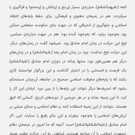
ائمه (علیهم‌السّلام)، مبارزه‌ی بسیار پُررنج و پُرتلاش و پُرمحتوا و فراگیری را
میکردند؛ هم در زمینه‌ی معنوی و فرهنگی؛ برای حفظ پایه‌های اعتقاد
اسلامی و جلوگیری از انحرافی که در جهت بنای حکومت سلطنتی ممکن
بود به‌وجود بیاید، که به‌وجود آمده بود؛ هم در جهت مبارزه‌ی سیاسی.
اوج این حرکت در زمان امام صادق بود. نمیشود گفت در زمان‌های دیگر،
این حرکت اوج نداشت؛ چرا، در زمان امام رضا (علیه‌السّلام) و در زمان‌های
دیگر هم همین‌طور بود؛ منتها زمانه در دوران امام صادق (علیه‌السّلام)
یک فرصت و فسحتی را در اختیار گذاشت و این بزرگوار توانستند کاری
بکنند که با پایه‌های معرفت اسلامیِ صحیح در جامعه، آن‌چنان مستحکم
بشود که تحریف‌ها دیگر نتواند این پایه‌ها را از بین ببرد. ایشان این کار را
کرد، تا این زمینه بماند و در هر دوره‌یی از دوره‌های تاریخ، کسانی که لایق
هستند، بتوانند از این زمینه استفاده کنند و نظام اسلامی و مبنای مبتنی بر
ارزش‌های اسلامی را به‌وجود بیاورند و این بنای رفیع را بسازند. این، کارِ
امام صادق (علیه‌الصّلاةوالسّلام) است. آنچه که ما امروز در عرصه‌ی نظام
جمهوری اسلامی با آن مواجه هستیم، شباهتی به این حرکت عظیمِ عمیقِ