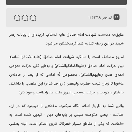
کد خبر :
۱۳۶۳۴۶
عقیق:به مناسبت شهادت امام صادق علیه السلام، گزیده‌ای از بیانات رهبر
شهید در این رابطه تقدیم شما فرهیختگان می‌شود.
امروز مصادف است با سالگرد شهادت امام صادق (علیه‌الصّلاةوالسّلام).
بین حرکت امام صادق (علیه‌الصّلاةوالسّلام) و به‌طور کلی حرکت عمومی
ائمه‌ی هدی (علیهم‌السّلام)، بخصوص نُه امامی که از بعد از حادثه‌ی
عاشورا تا زمان غیبت حضرت ولیعصر (ارواحنا فداه) این منصب را داشتند،
با رفتار و هویت و حرکت بسیجیِ امروز ملت ما، رابطه‌یی وجود دارد.
وقتی شما به تاریخ اسلام نگاه میکنید، مقطعی را میبینید که در آن،
خلافت - یعنی حکومت مبتنی بر پایه‌های دین - تبدیل شده است به
سلطنت، که یکی از مقاطع بسیار خطرناک تاریخ اسلام است. البته بعضی