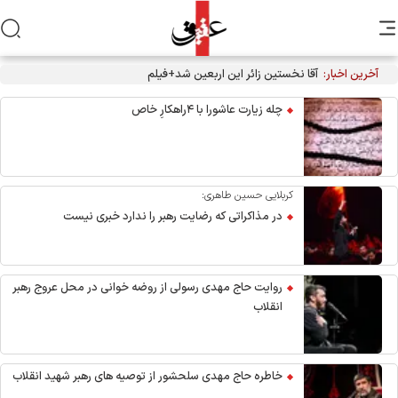
آخرین اخبار:
آقا نخستین زائر این اربعین شد+فیلم
چله زیارت عاشورا با ۴راهکارِ خاص
کربلایی حسین طاهری:
در مذاکراتی که رضایت رهبر را ندارد خبری نیست
روایت حاج مهدی رسولی از روضه خوانی در محل عروج رهبر
انقلاب
خاطره حاج مهدی سلحشور از توصیه های رهبر شهید انقلاب