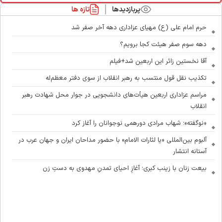
پربازدیدها
تازه ها
حرم امام علی (ع) مهیای عزاداری دهه آخر صفر شد
دهه سوم صفر هیئت کجا برویم؟
آقا نخستین زائر این اربعین شد+فیلم
تکذیب نقل قول منتسب به رهبر انقلاب از سوی دفتر معظم‌له
مراسم عزاداری اربعین هیأت‌های دانشجویی در جوار محل شهادت رهبر
انقلاب
«نوگفته»؛ شهاب مرادی دورهمی نوجوانان را آغاز کرد
آلبوم بین‌المللی «یا لثارات الامام» با حضور مداحان ایران و جهان عرب در
آستانه انتشار
بیعت زنان با زینب کبری؛ آغازِ احیای تمدنِ مهدوی به دستِ زن