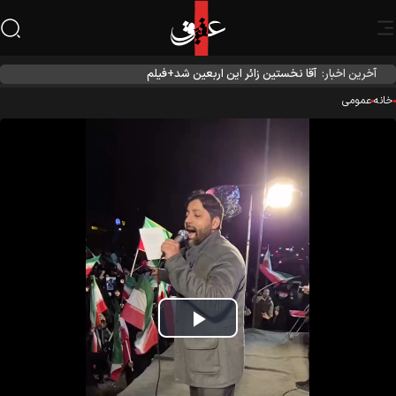
آخرین اخبار:
آقا نخستین زائر این اربعین شد+فیلم
نه
عمومی
Play
Video