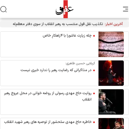
آخرین اخبار:
تکذیب نقل قول منتسب به رهبر انقلاب از سوی دفتر معظم‌له
چله زیارت عاشورا با ۴راهکارِ خاص
کربلایی حسین طاهری:
در مذاکراتی که رضایت رهبر را ندارد خبری نیست
روایت حاج مهدی رسولی از روضه خوانی در محل عروج رهبر
انقلاب
خاطره حاج مهدی سلحشور از توصیه های رهبر شهید انقلاب