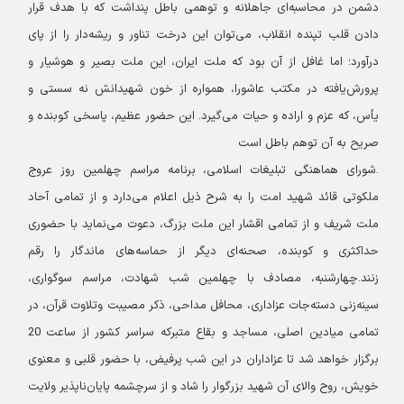
دشمن در محاسبه‌ای جاهلانه و توهمی باطل پنداشت که با هدف قرار
دادن قلب تپنده انقلاب، می‌توان این درخت تناور و ریشه‌دار را از پای
درآورد؛ اما غافل از آن بود که ملت ایران، این ملت بصیر و هوشیار و
پرورش‌یافته در مکتب عاشورا، همواره از خون شهیدانش نه سستی و
یأس، که عزم و اراده و حیات می‌گیرد. این حضور عظیم، پاسخی کوبنده و
صریح به آن توهم باطل است
.
شورای هماهنگی تبلیغات اسلامی، برنامه مراسم چهلمین روز عروج
ملکوتی قائد شهید امت را به شرح ذیل اعلام می‌دارد و از تمامی آحاد
ملت شریف و از تمامی اقشار این ملت بزرگ، دعوت می‌نماید با حضوری
حداکثری و کوبنده، صحنه‌ای دیگر از حماسه‌های ماندگار را رقم
زنند.
چهارشنبه، مصادف با چهلمین شب شهادت، مراسم سوگواری،
سینه‌زنی دسته‌جات عزاداری، محافل مداحی، ذکر مصیبت وتلاوت قرآن، در
تمامی میادین اصلی، مساجد و بقاع متبرکه سراسر کشور از ساعت 20
برگزار خواهد شد تا عزاداران در این شب پرفیض، با حضور قلبی و معنوی
خویش، روح والای آن شهید بزرگوار را شاد و از سرچشمه پایان‌ناپذیر ولایت