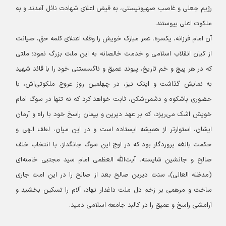
رژیم جعلی و غاصب صهیونیستی، به فیض اعلای شهادت نائل آمدند و به
ملکوت اعلی پیوستند.
آن امام فرزانه، یکسره، عمر مبارک خویش را وقف اعتلای کلمه حق، صیانت
از کیان انقلاب اسلامی و خدمت خالصانه به این ملت بزرگ نمود؛ ملتی
که در هر پیچ و خم تاریخ، پیوند عمیق و ناگسستنی خود را با قائد شهید
به نمایش گذاشت و اینک نیز، در چهلمین روز عروج ملکوتی‌اش، با
حضوری باشکوه و دشمن‌شکن، ثابت خواهد کرد که نه تنها در سوگ امام
خویش اشک می‌ریزد، که بر عهد دیرین و پیمان راسخ خود با راه و آرمان
ایشان، استوارتر از همیشه ایستاده است و در این میان، لطف الهی و
حکمت بالغه پروردگار بود که در اوج این سوگ جانگداز، با انتخاب خلف
صالح و جانشین شایسته، آیت‌الله العظمی امام سید مجتبی خامنه‌ای
(مدظله العالی)، سنت دیرین صالح بعد از صالح را در این امت جاری
ساخت و مرهمی بر زخم دل ملت داغدار نهاد، آلام را تسکین بخشید و
آرامشی راسخ و عمیق را در کالبد جامعه اسلامی دمید.