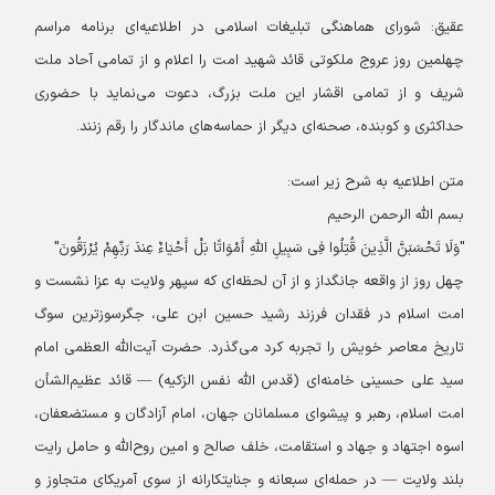
عقیق:
شورای هماهنگی تبلیغات اسلامی در اطلاعیه‌ای برنامه مراسم
چهلمین روز عروج ملکوتی قائد شهید امت را اعلام و از تمامی آحاد ملت
شریف و از تمامی اقشار این ملت بزرگ، دعوت می‌نماید با حضوری
حداکثری و کوبنده، صحنه‌ای دیگر از حماسه‌های ماندگار را رقم زنند.
متن اطلاعیه به شرح زیر است:
بسم الله الرحمن الرحیم
"وَلَا تَحْسَبَنَّ الَّذِینَ قُتِلُوا فِی سَبِیلِ اللَّهِ أَمْوَاتًا بَلْ أَحْیَاءٌ عِندَ رَبِّهِمْ یُرْزَقُونَ"
چهل روز از واقعه جانگداز و از آن لحظه‌ای که سپهر ولایت به عزا نشست و
امت اسلام در فقدان فرزند رشید حسین ابن علی، جگرسوزترین سوگ
تاریخ معاصر خویش را تجربه کرد می‌گذرد.
حضرت آیت‌الله العظمی امام
سید علی حسینی خامنه‌ای (قدس الله نفس الزکیه) — قائد عظیم‌الشأن
امت اسلام، رهبر و پیشوای مسلمانان جهان، امام آزادگان و مستضعفان،
اسوه اجتهاد و جهاد و استقامت، خلف صالح و امین روح‌الله و حامل رایت
بلند ولایت — در حمله‌ای سبعانه و جنایتکارانه از سوی آمریکای متجاوز و