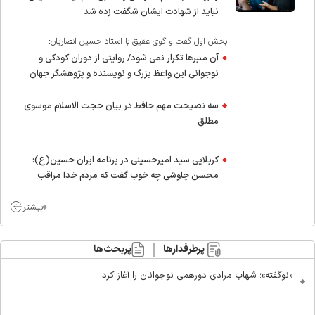
نباید از شهادت ایشان شگفت زده شد
بخش اول گفت و گوی عقیق با استاد حسین انصاریان:
آن منبرها تکرار نمی شود/ روایتی از دوران کودکی و
نوجوانی این واعظ بزرگ و نویسنده و پژوهشگر جهان
اسلام
سه نصیحت مهم حافظ در بیان حجت الاسلام موسوی
مطلق
کربلایی سید امیر‌حسینی در برنامه ایران حسین(ع):
محسن چاوشی چه خوب گفت که مردم خدا مراقب
ماست/ مردم دهن تفرقه افکنان بزنند
بیشتر
پرطرفدارها
پربحث‌ها
«نوگفته»؛ شهاب مرادی دورهمی نوجوانان را آغاز کرد