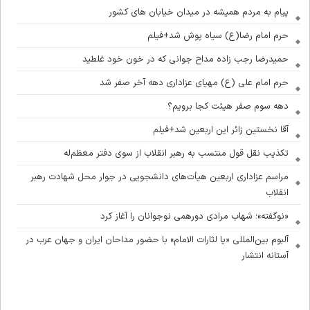
پیام به مردم همیشه در میدان خیابان های کشور
حرم امام رضا(ع) سیاه پوش شد+فیلم
حمیدرضا رجب زاده مداح جوانی که در خون خود غلطید
حرم امام علی (ع) مهیای عزاداری دهه آخر صفر شد
دهه سوم صفر هیئت کجا برویم؟
آقا نخستین زائر این اربعین شد+فیلم
تکذیب نقل قول منتسب به رهبر انقلاب از سوی دفتر معظم‌له
مراسم عزاداری اربعین هیأت‌های دانشجویی در جوار محل شهادت رهبر
انقلاب
«نوگفته»؛ شهاب مرادی دورهمی نوجوانان را آغاز کرد
آلبوم بین‌المللی «یا لثارات الامام» با حضور مداحان ایران و جهان عرب در
آستانه انتشار