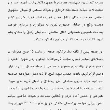
سیراب گرداند.
روز پنج‌شنبه، همزمان با عروج ملکوتی قائد شهید امت و از
ساعت 9 با حرکت دسته‌جات عزاداری و هیئات مذهبی از میدان جمهوری
اسلامی به سمت مکان مقابل محل شهادت امام شهید، خیابان کشور
دوست واقع در خیابان جمهوری تهران به سوگواری و عزاداری خواهند
پرداخت.
همچنین همخوانی دعای سلامتی امام زمان (عج) با صدای رهبر
شهید انقلاب در ساعت 21 در میادین و اماکن متبرکه.
روز جمعه پیش از اقامه نماز پرشکوه جمعه، از ساعت 10 صبح همزمان در
مصلاهای سراسر کشور، مراسم گرامیداشت اربعین رهبر شهید انقلاب با
مجموعه‌ای از برنامه‌های معنوی و حماسی از جمله محفل انس با قرآن
وختم قرآن کریم، تلاوت جمعی سوره فتح، قرائت دعای چهاردهم صحیفه
سجادیه، مرثیه سرایی مداحان اهل بیت(ع) و اجرای گروه های سرود،
قرائت عهدنامه با امام شهید وسخنرانی در سوگ سیدالشهدای انقلاب با
همراهی و حضور آحاد مردم و فعالین مساجد و هیئات مذهبی سراسر
کشور.
برپایی مراسم روضه‌های خانگی در روزهای 19 تا 21 فروردین‌ماه