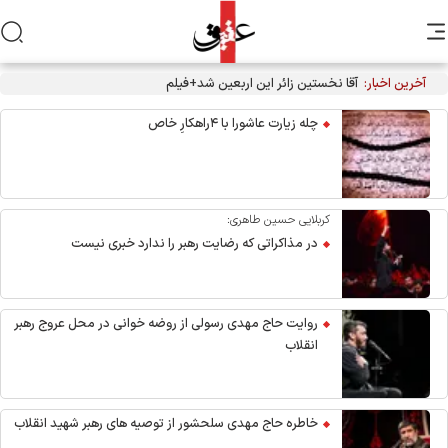
آخرین اخبار:
آقا نخستین زائر این اربعین شد+فیلم
چله زیارت عاشورا با ۴راهکارِ خاص
کربلایی حسین طاهری:
در مذاکراتی که رضایت رهبر را ندارد خبری نیست
روایت حاج مهدی رسولی از روضه خوانی در محل عروج رهبر
انقلاب
خاطره حاج مهدی سلحشور از توصیه های رهبر شهید انقلاب