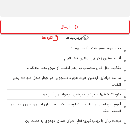
پربازدیدها
تازه ها
دهه سوم صفر هیئت کجا برویم؟
آقا نخستین زائر این اربعین شد+فیلم
تکذیب نقل قول منتسب به رهبر انقلاب از سوی دفتر معظم‌له
مراسم عزاداری اربعین هیأت‌های دانشجویی در جوار محل شهادت رهبر
انقلاب
«نوگفته»؛ شهاب مرادی دورهمی نوجوانان را آغاز کرد
آلبوم بین‌المللی «یا لثارات الامام» با حضور مداحان ایران و جهان عرب در
آستانه انتشار
بیعت زنان با زینب کبری؛ آغازِ احیای تمدنِ مهدوی به دستِ زن