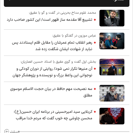
محمد غلوم مداح بحرینی در گفت و گو با عقیق:
تشییع آقا مقدمه ساز ظهور است/ این کشور صاحب دارد
عباس موزون در گفتگو با عقیق:
رهبر انقلاب تمام عمرشان را مقابل ظلم ایستادند پس
نباید از شهادت ایشان شگفت زده شد
بخش اول گفت و گوی عقیق با استاد حسین انصاریان:
آن منبرها تکرار نمی شود/ روایتی از دوران کودکی و
نوجوانی این واعظ بزرگ و نویسنده و پژوهشگر جهان
اسلام
سه نصیحت مهم حافظ در بیان حجت الاسلام موسوی
مطلق
کربلایی سید امیر‌حسینی در برنامه ایران حسین(ع):
محسن چاوشی چه خوب گفت که مردم خدا مراقب
ماست/ مردم دهن تفرقه افکنان بزنند
بیشتر