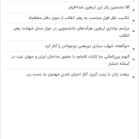
آقا نخستین زائر این اربعین شد+فیلم
تکذیب نقل قول منتسب به رهبر انقلاب از سوی دفتر معظم‌له
مراسم عزاداری اربعین هیأت‌های دانشجویی در جوار محل شهادت رهبر
انقلاب
«نوگفته»؛ شهاب مرادی دورهمی نوجوانان را آغاز کرد
آلبوم بین‌المللی «یا لثارات الامام» با حضور مداحان ایران و جهان عرب در
آستانه انتشار
بیعت زنان با زینب کبری؛ آغازِ احیای تمدنِ مهدوی به دستِ زن