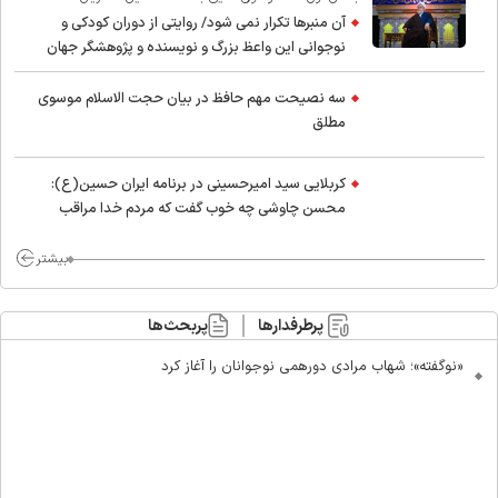
آن منبرها تکرار نمی شود/ روایتی از دوران کودکی و
نوجوانی این واعظ بزرگ و نویسنده و پژوهشگر جهان
اسلام
سه نصیحت مهم حافظ در بیان حجت الاسلام موسوی
مطلق
کربلایی سید امیر‌حسینی در برنامه ایران حسین(ع):
محسن چاوشی چه خوب گفت که مردم خدا مراقب
ماست/ مردم دهن تفرقه افکنان بزنند
بیشتر
پرطرفدارها
پربحث‌ها
«نوگفته»؛ شهاب مرادی دورهمی نوجوانان را آغاز کرد