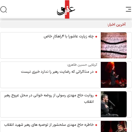
آخرین اخبار:
مراسم عزاداری اربعین هیأت‌های دانشجویی در جوار محل شهادت
رهبر انقلاب
چله زیارت عاشورا با ۴راهکارِ خاص
کربلایی حسین طاهری:
در مذاکراتی که رضایت رهبر را ندارد خبری نیست
روایت حاج مهدی رسولی از روضه خوانی در محل عروج رهبر
انقلاب
خاطره حاج مهدی سلحشور از توصیه های رهبر شهید انقلاب